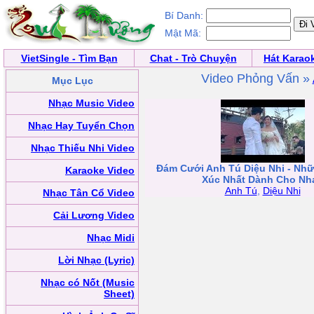
Bí Danh:
Mật Mã:
VietSingle - Tìm Bạn
Chat - Trò Chuyện
Hát Karao
Video Phỏng Vấn »
Mục Lục
Nhạc Music Video
Nhạc Hay Tuyển Chọn
Nhạc Thiếu Nhi Video
Đám Cưới Anh Tú Diệu Nhi - Nh
Karaoke Video
Xúc Nhất Dành Cho Nh
Anh Tú
,
Diệu Nhi
Nhạc Tân Cổ Video
Cải Lương Video
Nhạc Midi
Lời Nhạc (Lyric)
Nhạc có Nốt (Music
Sheet)