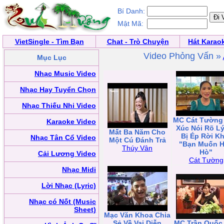
Bí Danh:
Mật Mã:
VietSingle - Tìm Bạn
Chat - Trò Chuyện
Hát Karao
Video Phỏng Vấn »
Mục Lục
Nhạc Music Video
Nhạc Hay Tuyển Chọn
Nhạc Thiếu Nhi Video
MC Cát Tường
Karaoke Video
Xúc Nói Rõ L
Mất Ba Năm Cho
Bị Ép Rời Kh
Nhạc Tân Cổ Video
Một Cú Đánh Trả
"Bạn Muốn 
Thúy Vân
Hò"
Cải Lương Video
Cát Tường
Nhạc Midi
Lời Nhạc (Lyric)
Nhạc có Nốt (Music
Sheet)
Mạc Văn Khoa Chia
Sẻ Về Vai Diễn
MC Trần Quốc