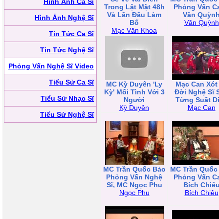
Hình Ảnh Ca Sĩ
Trong Lật Mặt 48h
Phỏng Vấn Ca
Và Lần Đầu Làm
Vân Quỳn
Hình Ảnh Nghệ Sĩ
Bố
Vân Quỳnh
Mạc Văn Khoa
Tin Tức Ca Sĩ
Tin Tức Nghệ Sĩ
Phỏng Vấn Nghệ Sĩ Video
Tiểu Sử Ca Sĩ
MC Kỳ Duyên 'Ly
Mạc Can Xót
Kỳ' Mối Tình Với 3
Đời Nghệ Sĩ 
Tiểu Sử Nhạc Sĩ
Người
Từng Suất D
Kỳ Duyên
Mạc Can
Tiểu Sử Nghệ Sĩ
MC Trần Quốc Bảo
MC Trần Quốc
Phỏng Vấn Nghệ
Phỏng Vấn Ca
Sĩ, MC Ngọc Phu
Bích Chiê
Ngọc Phu
Bích Chiêu