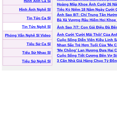
Hình Ảnh Ca Sĩ
Hoàng Mập Khoe Ảnh Cưới 26 N
Hình Ảnh Nghệ Sĩ
Tiệc Kỷ Niệm 18 Năm Ngày Cưới 
Ảnh Sao 8/7: Chí Trung Tận Hưở
Tin Tức Ca Sĩ
Bà Xã Vượng Râu Hiếm Hoi Khoe 
Tin Tức Nghệ Sĩ
Ảnh Sao 7/7: Con Gái Điệu Đà Bê
Ảnh Cưới 'Cười Mãi Thôi' Của An
Phỏng Vấn Nghệ Sĩ Video
Cuộc Sống Diễn Viên Kiều Linh 
Tiểu Sử Ca Sĩ
Nhan Sắc Trẻ Hơn Tuổi Của 'Mẹ 
'Mẹ Chồng' Lan Hương Đưa Hai 
Tiểu Sử Nhạc Sĩ
Cuộc Sống Tiết Cương Bên Vợ S
3 Căn Nhà Giá Hàng Chục Tỷ Đồ
Tiểu Sử Nghệ Sĩ