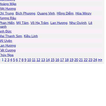
Hoàng Mập
Việt Hương
Chí Trung
,
Bích Phương
,
Quang Vinh
,
Hồng Diễm
,
Hòa Minzy
Vượng Râu
Phan Hiển
,
Mỹ Tâm
,
Võ Hạ Trâm
,
Lan Hương
,
Như Quỳnh
,
Lê
hanh
Anh Đức
Mai Thanh Sơn
,
Kiều Linh
Mỹ Uyên
Lan Hương
Tiết Cương
Thúy Nga
1
2
3
4
5
6
7
8
9
10
11
12
13
14
15
16
17
18
19
20
21
22
23
24
>>
: