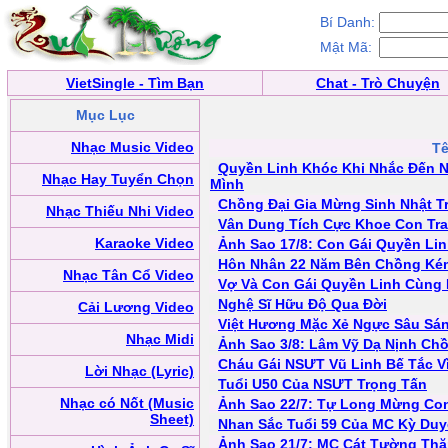
Bí Danh:
Mật Mã:
VietSingle - Tìm Bạn
Chat - Trò Chuyện
Mục Lục
Nhạc Music Video
Tê
Quyền Linh Khóc Khi Nhắc Đến 
Nhạc Hay Tuyển Chọn
Mình
Chồng Đại Gia Mừng Sinh Nhật Tr
Nhạc Thiếu Nhi Video
Vân Dung Tích Cực Khoe Con Tra
Karaoke Video
Ảnh Sao 17/8: Con Gái Quyền Lin
Hôn Nhân 22 Năm Bên Chồng Ké
Nhạc Tân Cổ Video
Vợ Và Con Gái Quyền Linh Cùng
Nghệ Sĩ Hữu Độ Qua Đời
Cải Lương Video
Việt Hương Mặc Xẻ Ngực Sâu Sán
Nhạc Midi
Ảnh Sao 3/8: Lâm Vỹ Dạ Nịnh Ch
Cháu Gái NSƯT Vũ Linh Bế Tắc Vì
Lời Nhạc (Lyric)
Tuổi U50 Của NSƯT Trọng Tấn
Nhạc có Nốt (Music
Ảnh Sao 22/7: Tự Long Mừng Con 
Sheet)
Nhan Sắc Tuổi 59 Của MC Kỳ Du
Ảnh Sao 21/7: MC Cát Tường Thă