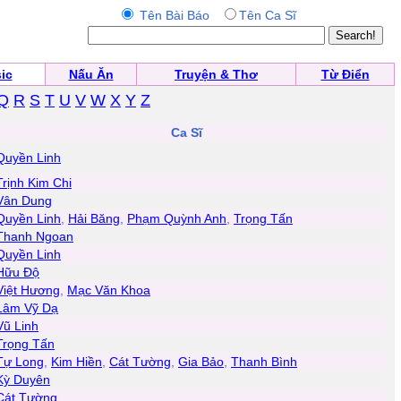
Tên Bài Báo
Tên Ca Sĩ
ic
Nấu Ăn
Truyện & Thơ
Từ Điển
Q
R
S
T
U
V
W
X
Y
Z
Ca Sĩ
Quyền Linh
Trịnh Kim Chi
Vân Dung
Quyền Linh
,
Hải Băng
,
Phạm Quỳnh Anh
,
Trọng Tấn
Thanh Ngoan
Quyền Linh
Hữu Độ
Việt Hương
,
Mạc Văn Khoa
Lâm Vỹ Dạ
Vũ Linh
Trọng Tấn
Tự Long
,
Kim Hiền
,
Cát Tường
,
Gia Bảo
,
Thanh Bình
Kỳ Duyên
Cát Tường