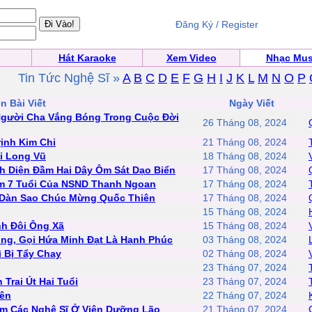
Đăng Ký / Register
Hát Karaoke
Xem Video
Nhạc Mus
Tin Tức Nghệ Sĩ »
A
B
C
D
E
F
G
H
I
J
K
L
M
N
O
P
n Bài Viết
Ngày Viết
Người Cha Vắng Bóng Trong Cuộc Đời
26 Tháng 08, 2024
ịnh Kim Chi
21 Tháng 08, 2024
i Long Vũ
18 Tháng 08, 2024
h Diện Đầm Hai Dây Ôm Sát Dạo Biển
17 Tháng 08, 2024
m 7 Tuổi Của NSND Thanh Ngoan
17 Tháng 08, 2024
 Dàn Sao Chúc Mừng Quốc Thiên
17 Tháng 08, 2024
15 Tháng 08, 2024
h Đôi Ông Xã
15 Tháng 08, 2024
ồng, Gọi Hứa Minh Đạt Là Hạnh Phúc
03 Tháng 08, 2024
 Bị Tẩy Chay
02 Tháng 08, 2024
23 Tháng 07, 2024
Trai Út Hai Tuổi
23 Tháng 07, 2024
yên
22 Tháng 07, 2024
m Các Nghệ Sĩ Ở Viện Dưỡng Lão
21 Tháng 07, 2024