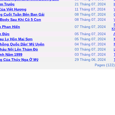
ăm Trước
21 Tháng 07, 2024
Của Việt Hương
11 Tháng 07, 2024
ng Cuối Tuần Bên Bạn Gái
08 Tháng 07, 2024
Body Sau Khi Có 5 Con
08 Tháng 07, 2024
n Phan Hiển
07 Tháng 07, 2024
K
h Đức
05 Tháng 07, 2024
Sau Ly Hôn Mai Sơn
05 Tháng 07, 2024
Chồng Quốc Dân' Mỹ Uyên
04 Tháng 07, 2024
Cháu Nội Lên Thảm Đỏ
03 Tháng 07, 2024
inh Năm 1999
03 Tháng 07, 2024
ng Của Thúy Nga Ở Mỹ
29 Tháng 06, 2024
Pages (122)