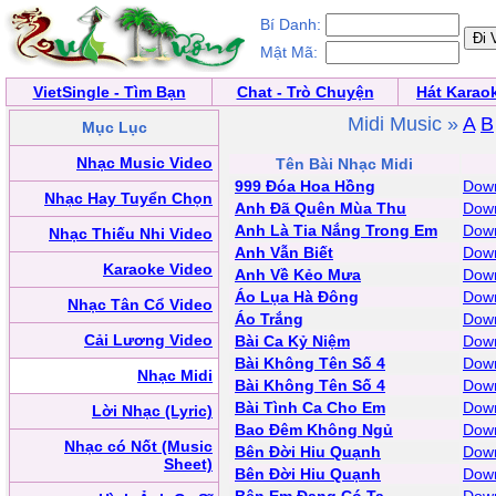
Bí Danh:
Mật Mã:
VietSingle - Tìm Bạn
Chat - Trò Chuyện
Hát Karao
Midi Music »
A
B
Mục Lục
Nhạc Music Video
Tên Bài Nhạc Midi
999 Đóa Hoa Hồng
Down
Nhạc Hay Tuyển Chọn
Anh Đã Quên Mùa Thu
Down
Anh Là Tia Nắng Trong Em
Down
Nhạc Thiếu Nhi Video
Anh Vẫn Biết
Down
Karaoke Video
Anh Về Kẻo Mưa
Down
Áo Lụa Hà Đông
Down
Nhạc Tân Cổ Video
Áo Trắng
Down
Cải Lương Video
Bài Ca Kỷ Niệm
Down
Bài Không Tên Số 4
Down
Nhạc Midi
Bài Không Tên Số 4
Down
Bài Tình Ca Cho Em
Down
Lời Nhạc (Lyric)
Bao Đêm Không Ngủ
Dow
Nhạc có Nốt (Music
Bên Đời Hiu Quạnh
Down
Sheet)
Bên Đời Hiu Quạnh
Down