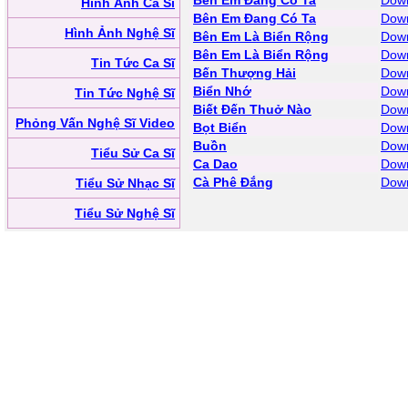
Bên Em Đang Có Ta
Down
Hình Ảnh Ca Sĩ
Bên Em Đang Có Ta
Down
Hình Ảnh Nghệ Sĩ
Bên Em Là Biển Rộng
Down
Bên Em Là Biển Rộng
Down
Tin Tức Ca Sĩ
Bến Thượng Hải
Down
Biển Nhớ
Down
Tin Tức Nghệ Sĩ
Biết Đến Thuở Nào
Down
Phỏng Vấn Nghệ Sĩ Video
Bọt Biển
Down
Buồn
Down
Tiểu Sử Ca Sĩ
Ca Dao
Down
Cà Phê Đắng
Down
Tiểu Sử Nhạc Sĩ
Tiểu Sử Nghệ Sĩ