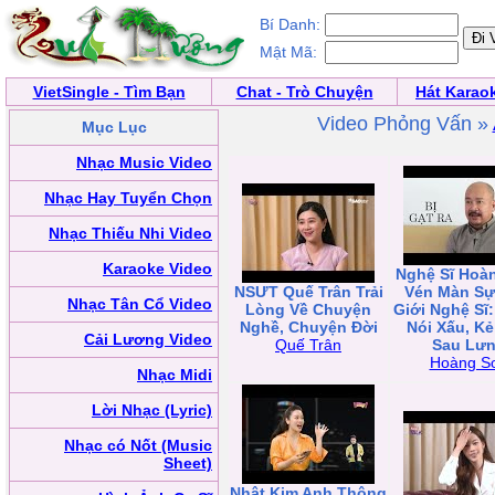
Bí Danh:
Mật Mã:
VietSingle - Tìm Bạn
Chat - Trò Chuyện
Hát Karao
Video Phỏng Vấn »
Mục Lục
Nhạc Music Video
Nhạc Hay Tuyển Chọn
Nhạc Thiếu Nhi Video
Karaoke Video
Nghệ Sĩ Hoà
NSƯT Quế Trân Trải
Vén Màn Sự
Nhạc Tân Cổ Video
Lòng Về Chuyện
Giới Nghệ Sĩ
Nghề, Chuyện Đời
Nói Xấu, K
Cải Lương Video
Quế Trân
Sau Lư
Hoàng S
Nhạc Midi
Lời Nhạc (Lyric)
Nhạc có Nốt (Music
Sheet)
Nhật Kim Anh Thông