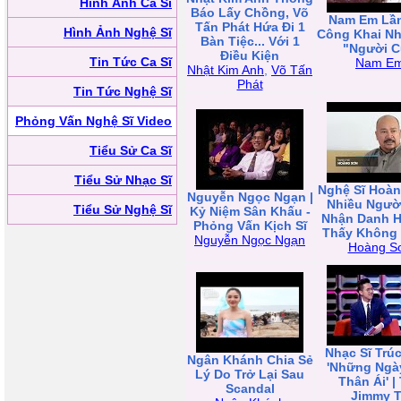
Hình Ảnh Ca Sĩ
Báo Lấy Chồng, Võ
Nam Em Lần
Tấn Phát Hứa Đi 1
Hình Ảnh Nghệ Sĩ
Công Khai Nhă
Bàn Tiệc... Với 1
"Người Cu
Điều Kiện
Tin Tức Ca Sĩ
Nam E
Nhật Kim Anh
,
Võ Tấn
Phát
Tin Tức Nghệ Sĩ
Phỏng Vấn Nghệ Sĩ Video
Tiểu Sử Ca Sĩ
Tiểu Sử Nhạc Sĩ
Nghệ Sĩ Hoàn
Nguyễn Ngọc Ngạn |
Nhiều Ngườ
Tiểu Sử Nghệ Sĩ
Kỷ Niệm Sân Khấu -
Nhận Danh Hà
Phỏng Vấn Kịch Sĩ
Thấy Không
Nguyễn Ngọc Ngạn
Hoàng S
Nhạc Sĩ Trú
Ngân Khánh Chia Sẻ
'Những Ngà
Lý Do Trở Lại Sau
Thân Ái' |
Scandal
Jimmy 