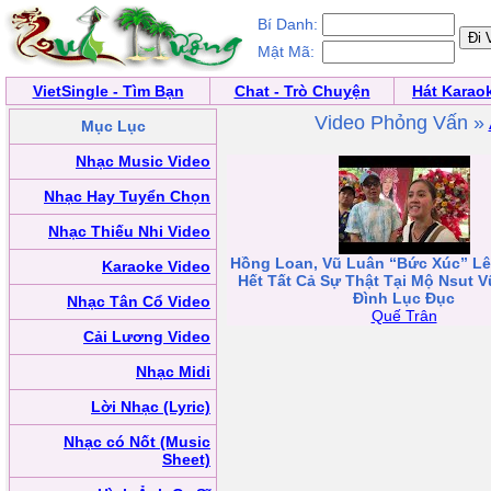
Bí Danh:
Mật Mã:
VietSingle - Tìm Bạn
Chat - Trò Chuyện
Hát Karao
Video Phỏng Vấn »
Mục Lục
Nhạc Music Video
Nhạc Hay Tuyển Chọn
Nhạc Thiếu Nhi Video
Hồng Loan, Vũ Luân “Bức Xúc” Lê
Karaoke Video
Hết Tất Cả Sự Thật Tại Mộ Nsut V
Đình Lục Đục
Nhạc Tân Cổ Video
Quế Trân
Cải Lương Video
Nhạc Midi
Lời Nhạc (Lyric)
Nhạc có Nốt (Music
Sheet)