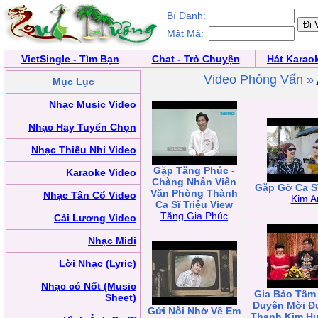
Bí Danh:
Mật Mã:
VietSingle - Tìm Bạn
Chat - Trò Chuyện
Hát Karao
Video Phỏng Vấn »
Mục Lục
Nhạc Music Video
Nhạc Hay Tuyển Chọn
Nhạc Thiếu Nhi Video
Gặp Tăng Phúc -
Karaoke Video
Chàng Nhân Viên
Gặp Gỡ Ca S
Văn Phòng Thành
Nhạc Tân Cổ Video
Kim A
Ca Sĩ Triệu View
Tăng Gia Phúc
Cải Lương Video
Nhạc Midi
Lời Nhạc (Lyric)
Nhạc có Nốt (Music
Gia Bảo Tâm
Sheet)
Duyên Mời 
Gửi Nỗi Nhớ Về Em
Thanh Kim Hu