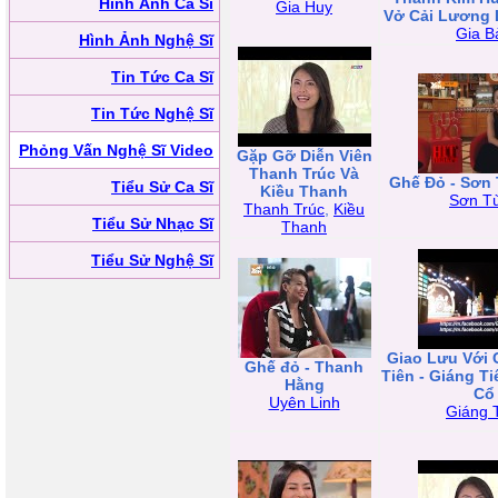
Hình Ảnh Ca Sĩ
Gia Huy
Vở Cải Lương 
Gia B
Hình Ảnh Nghệ Sĩ
Tin Tức Ca Sĩ
Tin Tức Nghệ Sĩ
Phỏng Vấn Nghệ Sĩ Video
Gặp Gỡ Diễn Viên
Thanh Trúc Và
Ghế Đỏ - Sơn
Tiểu Sử Ca Sĩ
Kiều Thanh
Sơn T
Thanh Trúc
,
Kiều
Tiểu Sử Nhạc Sĩ
Thanh
Tiểu Sử Nghệ Sĩ
Giao Lưu Với 
Ghế đỏ - Thanh
Tiên - Giáng T
Hằng
Cổ
Uyên Linh
Giáng 