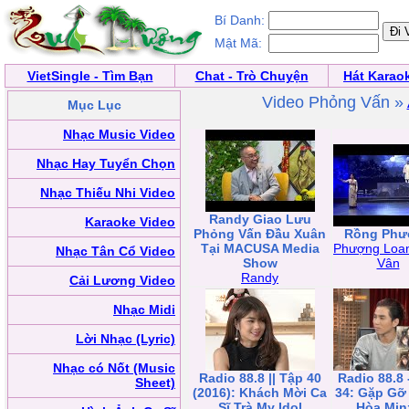
Bí Danh:
Mật Mã:
VietSingle - Tìm Bạn
Chat - Trò Chuyện
Hát Karao
Video Phỏng Vấn »
Mục Lục
Nhạc Music Video
Nhạc Hay Tuyển Chọn
Nhạc Thiếu Nhi Video
Randy Giao Lưu
Karaoke Video
Phỏng Vấn Đầu Xuân
Rồng Phư
Tại MACUSA Media
Phượng Loa
Nhạc Tân Cổ Video
Show
Vân
Randy
Cải Lương Video
Nhạc Midi
Lời Nhạc (Lyric)
Nhạc có Nốt (Music
Radio 88.8 || Tập 40
Radio 88.8 
Sheet)
(2016): Khách Mời Ca
34: Gặp Gỡ 
Sĩ Trà My Idol
Hòa Min