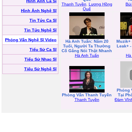
Hình Ảnh Ca Sĩ
Thanh Tuyền
,
Lương Hồng
Bùi
Quế
Hình Ảnh Nghệ Sĩ
Tin Tức Ca Sĩ
Tin Tức Nghệ Sĩ
Phỏng Vấn Nghệ Sĩ Video
Hà Anh Tuấn: Năm 20
Muzik+
Tuổi, Người Ta Thường
Leak+ -
Tiểu Sử Ca Sĩ
Cố Gắng Nói Thật Nhanh
Hà Anh Tuấn
Hà
Tiểu Sử Nhạc Sĩ
Tiểu Sử Nghệ Sĩ
Phỏng 
Phỏng Vấn Thanh Tuyền
Tại Phò
Thanh Tuyền
Đàm Vĩn