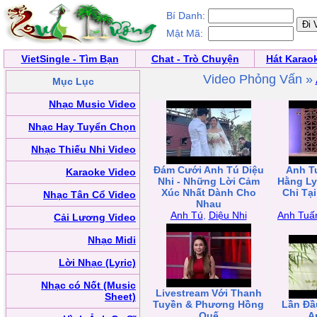
Bí Danh:
Mật Mã:
VietSingle - Tìm Bạn
Chat - Trò Chuyện
Hát Karao
Video Phỏng Vấn »
Mục Lục
Nhạc Music Video
Nhạc Hay Tuyển Chọn
Nhạc Thiếu Nhi Video
Đám Cưới Anh Tú Diệu
Anh T
Karaoke Video
Nhi - Những Lời Cảm
Hằng Ly
Xúc Nhất Dành Cho
Chỉ Tạ
Nhạc Tân Cổ Video
Nhau
Anh Tú
,
Diệu Nhi
Anh Tuấ
Cải Lương Video
Nhạc Midi
Lời Nhạc (Lyric)
Nhạc có Nốt (Music
Livestream Với Thanh
Sheet)
Tuyền & Phương Hồng
Lần Đầu
Quế
A