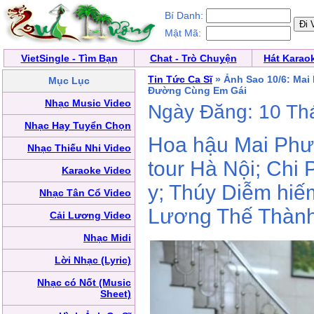
Bí Danh:
Mật Mã:
VietSingle - Tìm Bạn
Chat - Trò Chuyện
Hát Karao
Tin Tức Ca Sĩ
» Ảnh Sao 10/6: Mai
Mục Lục
Đường Cùng Em Gái
Nhạc Music Video
Ngày Đăng: 10 Th
Nhạc Hay Tuyển Chọn
Hoa hậu Mai Phươ
Nhạc Thiếu Nhi Video
tour Hà Nội; Chi 
Karaoke Video
y; Thúy Diễm hiế
Nhạc Tân Cổ Video
Lương Thế Thành 
Cải Lương Video
Nhạc Midi
Lời Nhạc (Lyric)
Nhạc có Nốt (Music
Sheet)