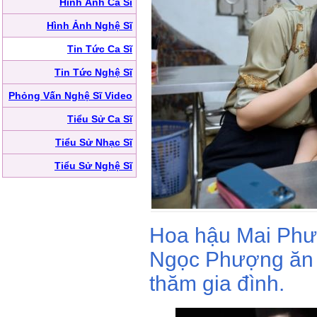
Hình Ảnh Ca Sĩ
Hình Ảnh Nghệ Sĩ
Tin Tức Ca Sĩ
Tin Tức Nghệ Sĩ
Phỏng Vấn Nghệ Sĩ Video
Tiểu Sử Ca Sĩ
Tiểu Sử Nhạc Sĩ
Tiểu Sử Nghệ Sĩ
Hoa hậu Mai Phư
Ngọc Phượng ăn v
thăm gia đình.