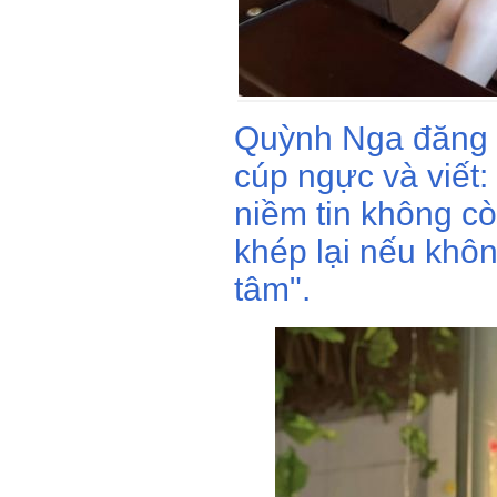
Quỳnh Nga đăng 
cúp ngực và viết:
niềm tin không còn
khép lại nếu khôn
tâm".