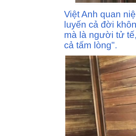
Việt Anh quan ni
luyến cả đời khôn
mà là người tử tế
cả tấm lòng".