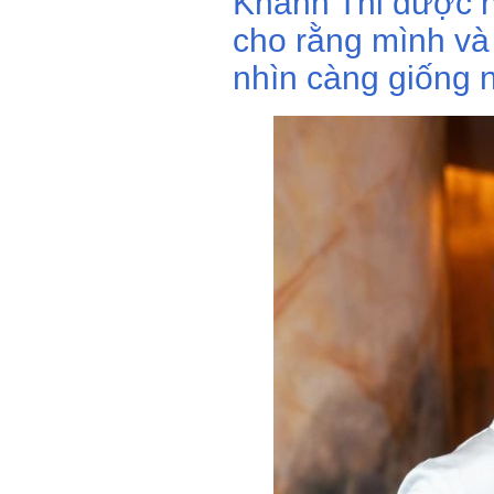
Khánh Thi được n
cho rằng mình và
nhìn càng giống 