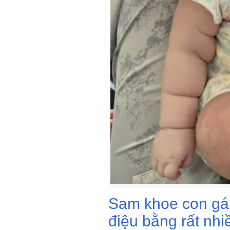
Sam khoe con gá
điệu bằng rất nhiề