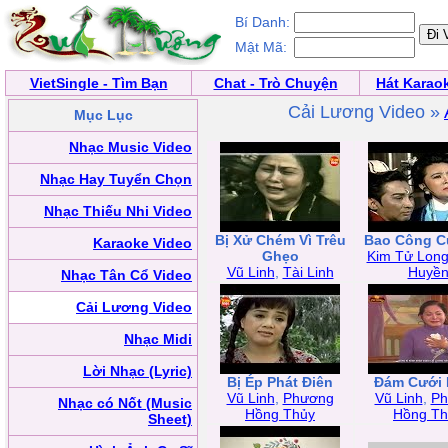
Bí Danh:
Mật Mã:
VietSingle - Tìm Bạn
Chat - Trò Chuyện
Hát Karao
Cải Lương Video »
Mục Lục
Nhạc Music Video
Nhạc Hay Tuyển Chọn
Nhạc Thiếu Nhi Video
Bị Xử Chém Vì Trêu
Bao Công C
Karaoke Video
Ghẹo
Kim Tử Lon
Vũ Linh
,
Tài Linh
Huyề
Nhạc Tân Cổ Video
Cải Lương Video
Nhạc Midi
Lời Nhạc (Lyric)
Bị Ép Phát Điên
Đám Cưới
Vũ Linh
,
Phương
Vũ Linh
,
Ph
Nhạc có Nốt (Music
Hồng Thủy
Hồng Th
Sheet)