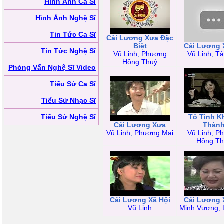
Hình Ảnh Ca Sĩ
Hình Ảnh Nghệ Sĩ
Tin Tức Ca Sĩ
Cải Lương Xưa Đặc
Biệt
Cải Lương 
Tin Tức Nghệ Sĩ
Vũ Linh
,
Phương
Vũ Linh
,
Tà
Hồng Thuỷ
Phỏng Vấn Nghệ Sĩ Video
Tiểu Sử Ca Sĩ
Tiểu Sử Nhạc Sĩ
Tiểu Sử Nghệ Sĩ
Tỏ Tình K
Cải Lương Xưa
Thàn
Vũ Linh
,
Phượng Mai
Vũ Linh
,
Ph
Hồng Th
Cải Lương Xã Hội
Cải Lương 
Vũ Linh
Minh Vương
,