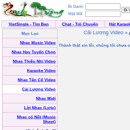
Bí Danh:
Mật Mã:
VietSingle - Tìm Bạn
Chat - Trò Chuyện
Hát Karao
Cải Lương Video »
Mục Lục
Nhạc Music Video
Thành thật xin lỗi, chúng tôi chưa
Nhạc Hay Tuyển Chọn
Nhạc Thiếu Nhi Video
Karaoke Video
Nhạc Tân Cổ Video
Cải Lương Video
Nhạc Midi
Lời Nhạc (Lyric)
Nhạc có Nốt (Music
Sheet)