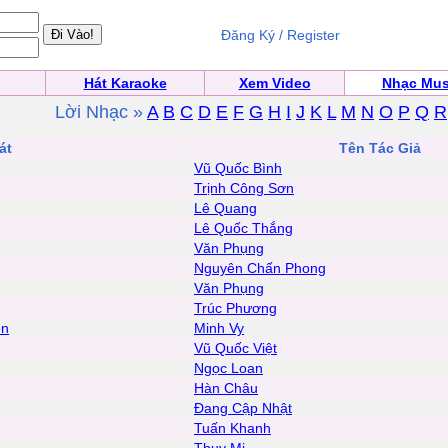
Đăng Ký / Register
Hát Karaoke
Xem Video
Nhạc Mus
Lời Nhạc »
A
B
C
D
E
F
G
H
I
J
K
L
M
N
O
P
Q
R
át
Tên Tác Giả
Vũ Quốc Bình
Trịnh Công Sơn
Lê Quang
Lê Quốc Thắng
Văn Phụng
Nguyên Chấn Phong
Văn Phụng
Trúc Phương
ên
Minh Vy
Vũ Quốc Việt
Ngọc Loan
Hàn Châu
Đang Cập Nhật
Tuấn Khanh