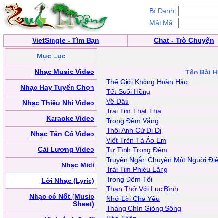
Bí Danh:
Mật Mã:
VietSingle - Tìm Bạn
Chat - Trò Chuyện
Mục Lục
Nhạc Music Video
Tên Bài H
Thế Giới Không Hoàn Hảo
Nhạc Hay Tuyển Chọn
Tết Suối Hồng
Về Đâu
Nhạc Thiếu Nhi Video
Trái Tim Thật Thà
Karaoke Video
Trong Đêm Vắng
Thôi Anh Cứ Đi Đi
Nhạc Tân Cổ Video
Viết Trên Tà Áo Em
Cải Lương Video
Tự Tình Trong Đêm
Truyện Ngắn Chuyện Một Người Đi
Nhạc Midi
Trái Tim Phiêu Lãng
Trong Đêm Tối
Lời Nhạc (Lyric)
Than Thở Với Lục Bình
Nhạc có Nốt (Music
Nhớ Lời Cha Yêu
Sheet)
Tháng Chín Giòng Sông