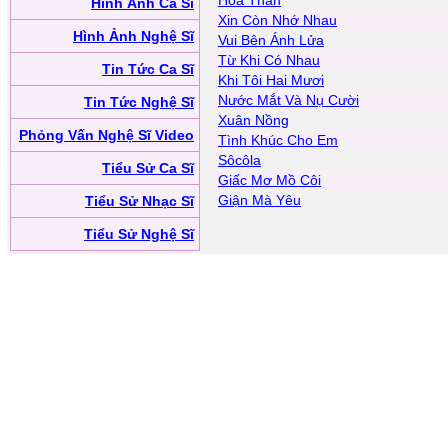
Hóa Thân
Hình Ảnh Ca Sĩ
Xin Còn Nhớ Nhau
Hình Ảnh Nghệ Sĩ
Vui Bên Ánh Lửa
Từ Khi Có Nhau
Tin Tức Ca Sĩ
Khi Tôi Hai Mươi
Nước Mắt Và Nụ Cười
Tin Tức Nghệ Sĩ
Xuân Nồng
Phỏng Vấn Nghệ Sĩ Video
Tình Khúc Cho Em
Sôcôla
Tiểu Sử Ca Sĩ
Giấc Mơ Mồ Côi
Giận Mà Yêu
Tiểu Sử Nhạc Sĩ
Tiểu Sử Nghệ Sĩ