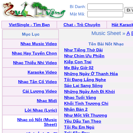
Bí Danh:
Mật Mã:
VietSingle - Tìm Bạn
Chat - Trò Chuyện
Hát Karao
Music Sheet »
A
Mục Lục
Nhạc Music Video
Tên Bài Nốt Nhạc
Như Tiếng Thở Dài
Nhạc Hay Tuyển Chọn
Như Chim Ưu Phiền
Kiếp Con Trai
Nhạc Thiếu Nhi Video
Mẹ Bây Giờ 02
Karaoke Video
Những Ngày Ở Thanh Hóa
Tôi Đang Lắng Nghe
Nhạc Tân Cổ Video
Sáo Lại Sang Sông
Cải Lương Video
Những Ngày Anh Đi Khỏi
Nhạc Tuổi Vàng
Nhạc Midi
Khối Tình Trương Chi
Nhân Bản 2
Lời Nhạc (Lyric)
Như Một Vết Thương
Nhạc có Nốt (Music
Yêu Dấu Tan Theo
Sheet)
Tôi Ru Em Ngủ