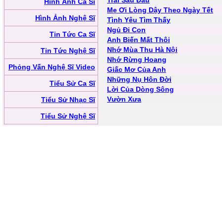
Trái Sầu Đau
Hình Ảnh Ca Sĩ
Mẹ Ơi Lòng Dậy Theo Ngày Tết
Hình Ảnh Nghệ Sĩ
Tình Yêu Tìm Thấy
Ngủ Đi Con
Tin Tức Ca Sĩ
Anh Biến Mất Thôi
Nhớ Mùa Thu Hà Nội
Tin Tức Nghệ Sĩ
Nhớ Rừng Hoang
Phỏng Vấn Nghệ Sĩ Video
Giấc Mơ Của Anh
Những Nụ Hôn Đời
Tiểu Sử Ca Sĩ
Lời Của Dòng Sông
Vườn Xưa
Tiểu Sử Nhạc Sĩ
Tiểu Sử Nghệ Sĩ