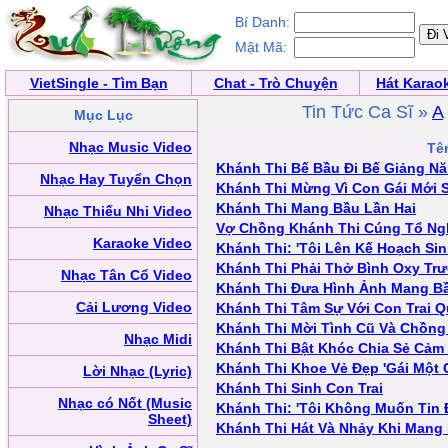
Bí Danh:
Mật Mã:
VietSingle - Tìm Bạn
Chat - Trò Chuyện
Hát Karao
Tin Tức Ca Sĩ »
A
Mục Lục
Nhạc Music Video
Tên
Khánh Thi Bế Bầu Đi Bế Giảng N
Nhạc Hay Tuyển Chọn
Khánh Thi Mừng Vì Con Gái Mới S
Khánh Thi Mang Bầu Lần Hai
Nhạc Thiếu Nhi Video
Vợ Chồng Khánh Thi Cúng Tổ Ng
Karaoke Video
Khánh Thi: 'Tôi Lên Kế Hoạch Si
Khánh Thi Phải Thở Bình Oxy Trư
Nhạc Tân Cổ Video
Khánh Thi Đưa Hình Ảnh Mang Bầ
Cải Lương Video
Khánh Thi Tâm Sự Với Con Trai 
Khánh Thi Mời Tình Cũ Và Chồng
Nhạc Midi
Khánh Thi Bật Khóc Chia Sẻ Cảm 
Khánh Thi Khoe Vẻ Đẹp 'Gái Một 
Lời Nhạc (Lyric)
Khánh Thi Sinh Con Trai
Nhạc có Nốt (Music
Khánh Thi: 'Tôi Không Muốn Tin
Sheet)
Khánh Thi Hát Và Nhảy Khi Mang