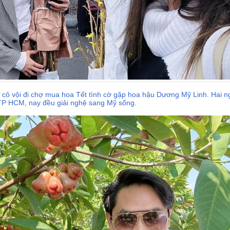
cô vội đi chợ mua hoa Tết tình cờ gặp hoa hậu Dương Mỹ Linh. Hai n
TP HCM, nay đều giải nghệ sang Mỹ sống.