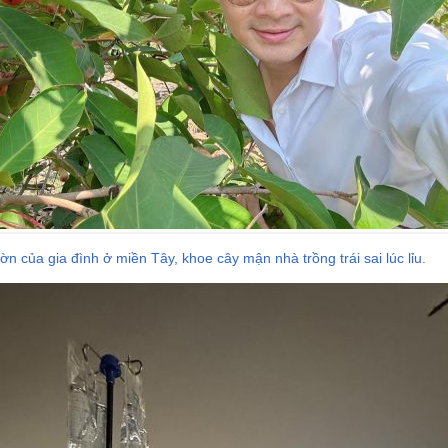
n của gia đình ở miền Tây, khoe cây mận nhà trồng trái sai lúc lỉu.