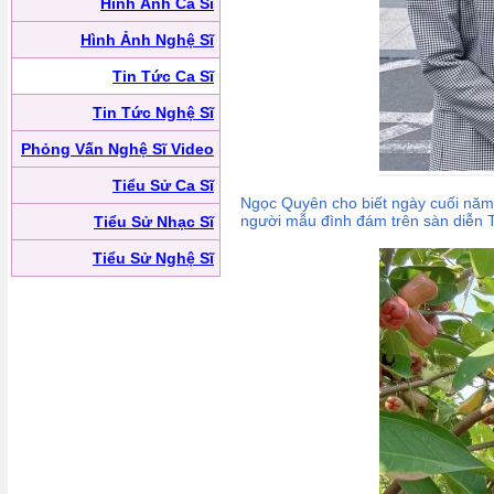
Hình Ảnh Ca Sĩ
Hình Ảnh Nghệ Sĩ
Tin Tức Ca Sĩ
Tin Tức Nghệ Sĩ
Phỏng Vấn Nghệ Sĩ Video
Tiểu Sử Ca Sĩ
Ngọc Quyên cho biết ngày cuối năm 
người mẫu đình đám trên sàn diễn 
Tiểu Sử Nhạc Sĩ
Tiểu Sử Nghệ Sĩ