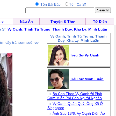
Tên Bài Báo
Tên Ca Sĩ
ic
Nấu Ăn
Truyện & Thơ
Từ Điển
a Sĩ:
Vy Oanh
,
Trịnh Tú Trung
,
Thanh Duy
,
Kha Ly
,
Minh Luân
Vy Oanh, Trịnh Tú Trung, Thanh
Duy, Kha Ly, Minh Luân
n cây trái sum suê; vợ
Tiểu Sử Vy Oanh
Tiểu Sử Minh Luân
»
Ba Con Theo Vy Oanh Đi Phát
Cơm Miễn Phí Cho Người Nghèo
»
Vy Oanh Quấn Quýt Ông Xã Ở
Singapore
»
Ảnh Sao 18/6: Vy Oanh Diện Áo