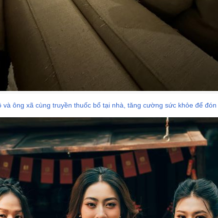
và ông xã cùng truyền thuốc bổ tại nhà, tăng cường sức khỏe để đón 