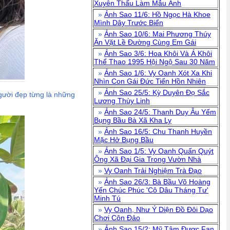
Xuyên Thấu Làm Mẫu Ảnh
»
Ảnh Sao 11/6: Hồ Ngọc Hà Khoe
Mình Dây Trước Biển
»
Ảnh Sao 10/6: Mai Phương Thúy
Ăn Vặt Lề Đường Cùng Em Gái
»
Ảnh Sao 3/6: Hoa Khôi Và Á Khôi
Thể Thao 1995 Hội Ngộ Sau 30 Năm
»
Ảnh Sao 1/6: Vy Oanh Xót Xa Khi
Nhìn Con Gái Đức Tiến Hồn Nhiên
»
Ảnh Sao 25/5: Kỳ Duyên Đọ Sắc
gười đẹp từng là những
Lương Thùy Linh
»
Ảnh Sao 24/5: Thanh Duy Âu Yếm
Bụng Bầu Bà Xã Kha Ly
»
Ảnh Sao 16/5: Chu Thanh Huyền
Mặc Hở Bụng Bầu
»
Ảnh Sao 1/5: Vy Oanh Quấn Quýt
Ông Xã Đại Gia Trong Vườn Nhà
»
Vy Oanh Trải Nghiệm Trà Đạo
»
Ảnh Sao 26/3: Bà Bầu Võ Hoàng
Yến Chúc Phúc 'Cô Dâu Tháng Tư'
Minh Tú
»
Vy Oanh, Như Ý Diện Đồ Đôi Dạo
Chơi Côn Đảo
»
Ảnh Sao 15/2: Mỹ Tâm Được Fan