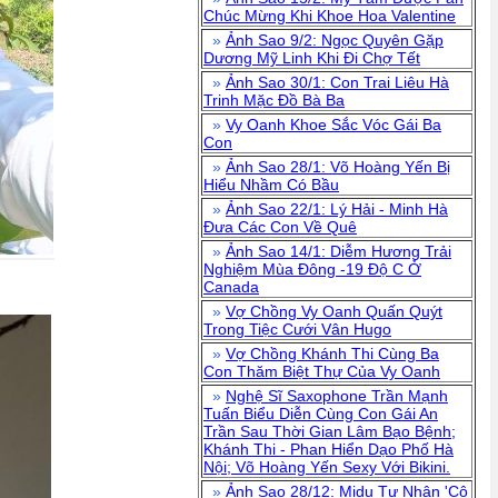
Chúc Mừng Khi Khoe Hoa Valentine
»
Ảnh Sao 9/2: Ngọc Quyên Gặp
Dương Mỹ Linh Khi Đi Chợ Tết
»
Ảnh Sao 30/1: Con Trai Liêu Hà
Trinh Mặc Đồ Bà Ba
»
Vy Oanh Khoe Sắc Vóc Gái Ba
Con
»
Ảnh Sao 28/1: Võ Hoàng Yến Bị
Hiểu Nhầm Có Bầu
»
Ảnh Sao 22/1: Lý Hải - Minh Hà
Đưa Các Con Về Quê
»
Ảnh Sao 14/1: Diễm Hương Trải
Nghiệm Mùa Đông -19 Độ C Ở
Canada
»
Vợ Chồng Vy Oanh Quấn Quýt
Trong Tiệc Cưới Vân Hugo
»
Vợ Chồng Khánh Thi Cùng Ba
Con Thăm Biệt Thự Của Vy Oanh
»
Nghệ Sĩ Saxophone Trần Mạnh
Tuấn Biểu Diễn Cùng Con Gái An
Trần Sau Thời Gian Lâm Bạo Bệnh;
Khánh Thi - Phan Hiển Dạo Phố Hà
Nội; Võ Hoàng Yến Sexy Với Bikini.
»
Ảnh Sao 28/12: Midu Tự Nhận 'Cô