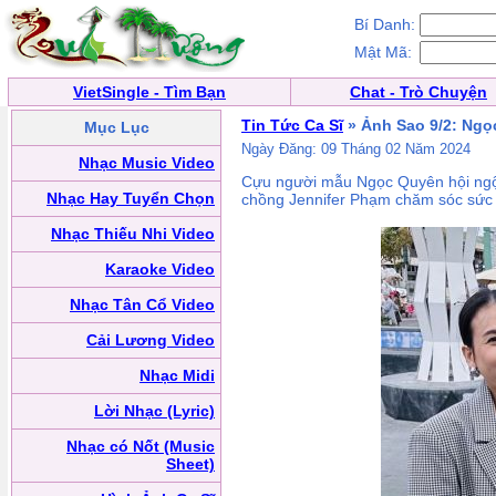
Bí Danh:
Mật Mã:
VietSingle - Tìm Bạn
Chat - Trò Chuyện
Tin Tức Ca Sĩ
» Ảnh Sao 9/2: Ngọ
Mục Lục
Ngày Đăng: 09 Tháng 02 Năm 2024
Nhạc Music Video
Cựu người mẫu Ngọc Quyên hội ngộ 
Nhạc Hay Tuyển Chọn
chồng Jennifer Phạm chăm sóc sức 
Nhạc Thiếu Nhi Video
Karaoke Video
Nhạc Tân Cổ Video
Cải Lương Video
Nhạc Midi
Lời Nhạc (Lyric)
Nhạc có Nốt (Music
Sheet)