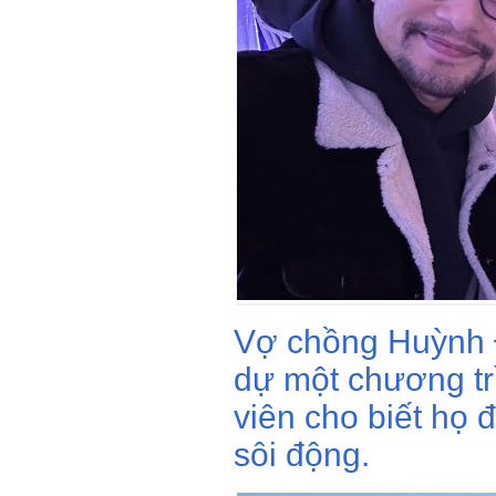
Vợ chồng Huỳnh 
dự một chương tr
viên cho biết họ đ
sôi động.