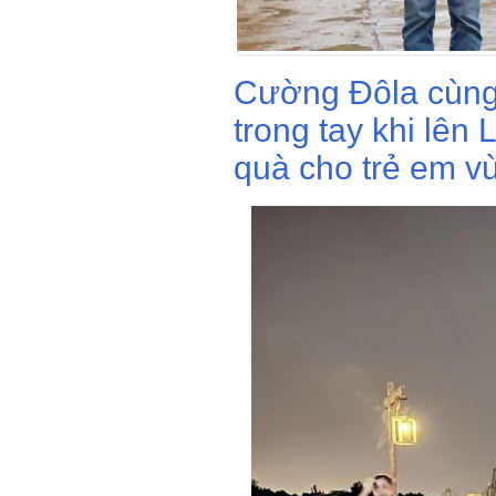
Cường Đôla cùng
trong tay khi lên
quà cho trẻ em v