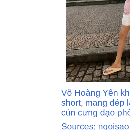
Võ Hoàng Yến kh
short, mang dép 
cún cưng dạo phố
Sources: ngoisao