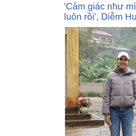
'Cảm giác như mì
luôn rồi', Diễm H