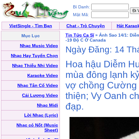
Bí Danh:
Mật Mã:
VietSingle - Tìm Bạn
Chat - Trò Chuyện
Hát Karao
Tin Tức Ca Sĩ
» Ảnh Sao 14/1: Di
Mục Lục
-19 Độ C Ở Canada
Nhạc Music Video
Ngày Đăng: 14 Th
Nhạc Hay Tuyển Chọn
Hoa hậu Diễm Hư
Nhạc Thiếu Nhi Video
mùa đông lạnh kỷ
Karaoke Video
vợ chồng Cường Đ
Nhạc Tân Cổ Video
thiện; Vy Oanh c
Cải Lương Video
đạp.
Nhạc Midi
Lời Nhạc (Lyric)
Nhạc có Nốt (Music
Sheet)