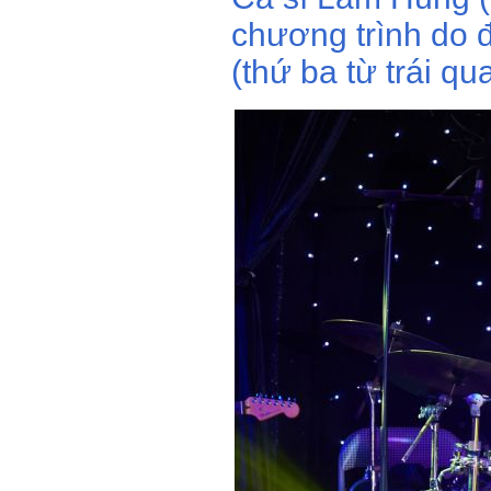
chương trình do
(thứ ba từ trái qu