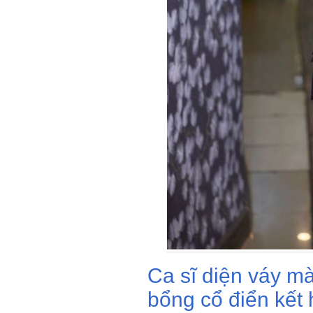
Ca sĩ diện váy m
bổng cổ điển kết 