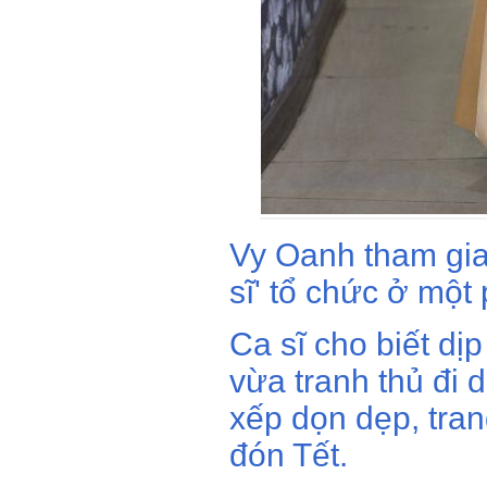
Vy Oanh tham gia
sĩ' tổ chức ở một 
Ca sĩ cho biết dị
vừa tranh thủ đi d
xếp dọn dẹp, tra
đón Tết.