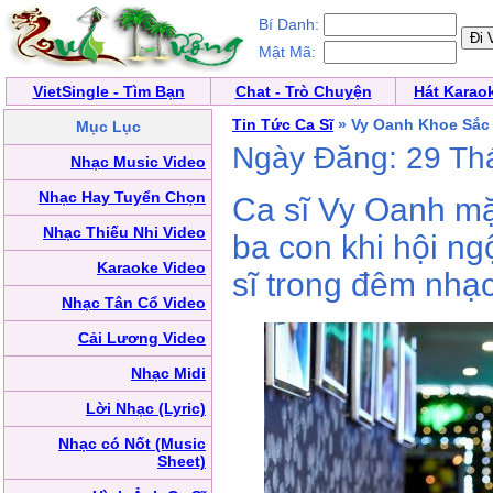
Bí Danh:
Mật Mã:
VietSingle - Tìm Bạn
Chat - Trò Chuyện
Hát Karao
Tin Tức Ca Sĩ
» Vy Oanh Khoe Sắc
Mục Lục
Ngày Đăng: 29 Th
Nhạc Music Video
Nhạc Hay Tuyển Chọn
Ca sĩ Vy Oanh mặ
Nhạc Thiếu Nhi Video
ba con khi hội n
Karaoke Video
sĩ trong đêm nhạ
Nhạc Tân Cổ Video
Cải Lương Video
Nhạc Midi
Lời Nhạc (Lyric)
Nhạc có Nốt (Music
Sheet)