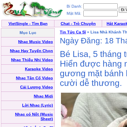
Bí Danh:
Mật Mã:
VietSingle - Tìm Bạn
Chat - Trò Chuyện
Hát Karao
Tin Tức Ca Sĩ
» Lisa Nhà Khánh Th
Mục Lục
Ngày Đăng: 18 Th
Nhạc Music Video
Nhạc Hay Tuyển Chọn
Bé Lisa, 5 tháng 
Nhạc Thiếu Nhi Video
Hiển được hàng n
Karaoke Video
gương mặt bánh b
Nhạc Tân Cổ Video
cười dễ thương.
Cải Lương Video
Nhạc Midi
Lời Nhạc (Lyric)
Nhạc có Nốt (Music
Sheet)