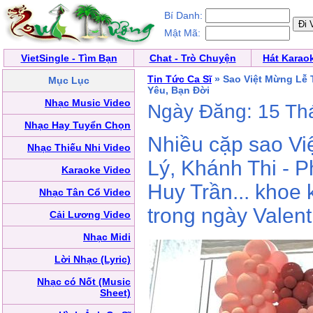
Bí Danh:
Mật Mã:
VietSingle - Tìm Bạn
Chat - Trò Chuyện
Hát Karao
Tin Tức Ca Sĩ
» Sao Việt Mừng Lễ 
Mục Lục
Yêu, Bạn Đời
Nhạc Music Video
Ngày Đăng: 15 Th
Nhạc Hay Tuyển Chọn
Nhiều cặp sao Vi
Nhạc Thiếu Nhi Video
Lý, Khánh Thi - 
Karaoke Video
Huy Trần... khoe
Nhạc Tân Cổ Video
trong ngày Valent
Cải Lương Video
Nhạc Midi
Lời Nhạc (Lyric)
Nhạc có Nốt (Music
Sheet)