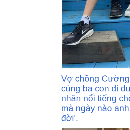
Vợ chồng Cường 
cùng ba con đi d
nhân nổi tiếng ch
mà ngày nào anh 
đời'.