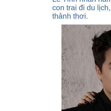
con trai đi du lị
thảnh thơi.