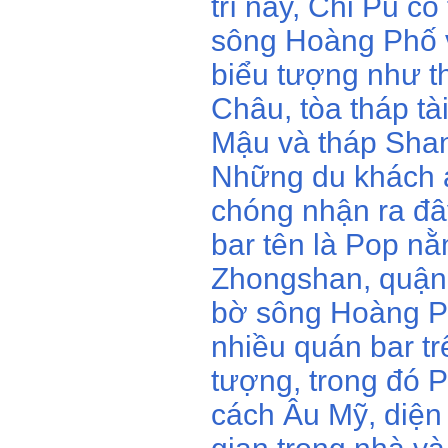
trí này, Chi Pu c
sông Hoàng Phố v
biểu tượng như 
Châu, tòa tháp tà
Mậu và tháp Shang
Những du khách 
chóng nhận ra đâ
bar tên là Pop nằ
Zhongshan, quận
bờ sông Hoàng Ph
nhiều quán bar tr
tượng, trong đó 
cách Âu Mỹ, diện 