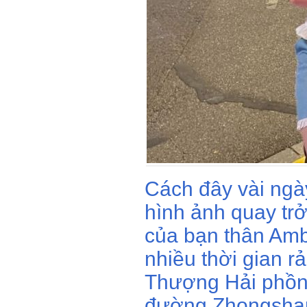
Cách đây vài ngày
hình ảnh quay tr
của bạn thân Amb
nhiều thời gian r
Thượng Hải phồn 
đường Zhongshan,