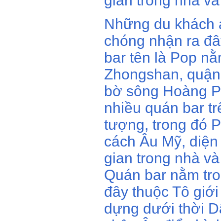
gian trong nhà và 
Những du khách 
chóng nhận ra đâ
bar tên là Pop nằ
Zhongshan, quận
bờ sông Hoàng Ph
nhiều quán bar tr
tượng, trong đó 
cách Âu Mỹ, diện 
gian trong nhà và 
Quán bar nằm tro
đây thuộc Tô giớ
dựng dưới thời 