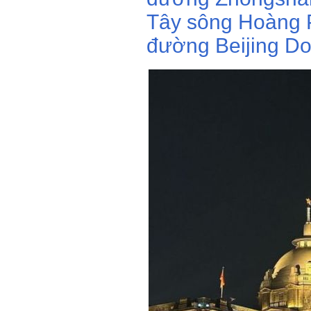
Tây sông Hoàng P
đường Beijing Do