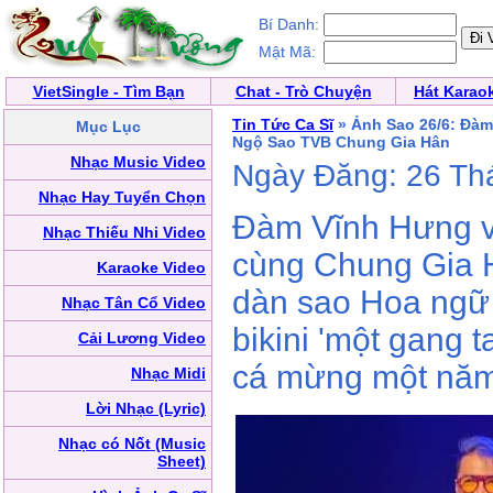
Bí Danh:
Mật Mã:
VietSingle - Tìm Bạn
Chat - Trò Chuyện
Hát Karao
Tin Tức Ca Sĩ
» Ảnh Sao 26/6: Đàm
Mục Lục
Ngộ Sao TVB Chung Gia Hân
Nhạc Music Video
Ngày Đăng: 26 Th
Nhạc Hay Tuyển Chọn
Đàm Vĩnh Hưng v
Nhạc Thiếu Nhi Video
cùng Chung Gia H
Karaoke Video
dàn sao Hoa ngữ
Nhạc Tân Cổ Video
bikini 'một gang t
Cải Lương Video
cá mừng một năm 
Nhạc Midi
Lời Nhạc (Lyric)
Nhạc có Nốt (Music
Sheet)