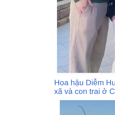
Hoa hậu Diễm Hư
xã và con trai ở 