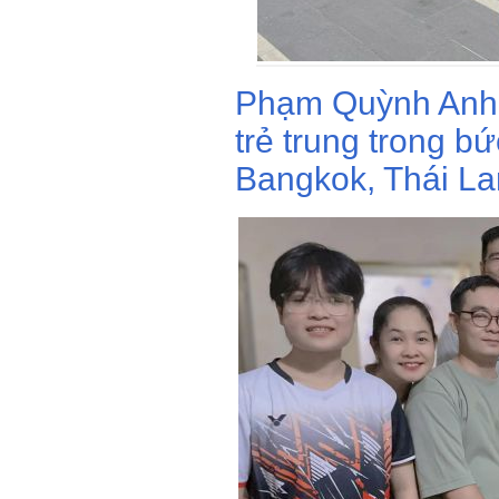
Phạm Quỳnh Anh 
trẻ trung trong b
Bangkok, Thái La