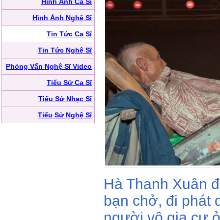
Hình Ảnh Ca Sĩ
Hình Ảnh Nghệ Sĩ
Tin Tức Ca Sĩ
Tin Tức Nghệ Sĩ
Phỏng Vấn Nghệ Sĩ Video
Tiểu Sử Ca Sĩ
Tiểu Sử Nhạc Sĩ
Tiểu Sử Nghệ Sĩ
Hà Thanh Xuân đ
bạn chở, đi phát 
người vô gia cư 