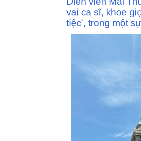
Diễn viên Mai Th
vai ca sĩ, khoe g
tiệc', trong một sự