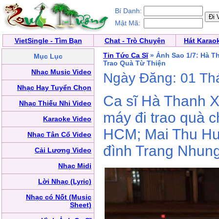
Bí Danh:
Mật Mã:
VietSingle - Tìm Bạn
Chat - Trò Chuyện
Hát Karao
Tin Tức Ca Sĩ
» Ảnh Sao 1/7: Hà T
Mục Lục
Trao Quà Từ Thiện
Nhạc Music Video
Ngày Đăng: 01 Th
Nhạc Hay Tuyển Chọn
Ca sĩ Hà Thanh X
Nhạc Thiếu Nhi Video
máy đi trao quà 
Karaoke Video
HCM; Mai Thu Huy
Nhạc Tân Cổ Video
đình Trang Nhung
Cải Lương Video
Nhạc Midi
Lời Nhạc (Lyric)
Nhạc có Nốt (Music
Sheet)