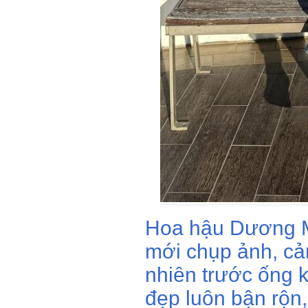
Hoa hậu Dương Mỹ
mới chụp ảnh, cả
nhiên trước ống k
đẹp luôn bận rộn, 