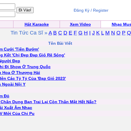
Đăng Ký / Register
Hát Karaoke
Xem Video
Nhạc Mus
Tin Tức Ca Sĩ »
A
B
C
D
E
F
G
H
I
J
K
L
M
N
O
P
Q
Tên Bài Viết
m Cưới 'Tiên Bướm'
 Kết 'Chị Đẹp Đạp Gió Rẽ Sóng'
 Người Đẹp
hi Đi Show Ở Trung Quốc
n Hoa Ở Thượng Hải
Bên Các Tỷ Tỷ Của 'Đạp Gió 2023'
 Ngoài Nội Y
ảm Đỏ
ộ Chân Dung Bạn Trai Lại Còn Thân Mật Hết Nấc?
ái Xuất Âm Nhạc
V Mới Của Chi Pu