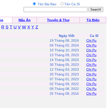
Tên Bài Báo
Tên Ca Sĩ
ic
Nấu Ăn
Truyện & Thơ
Từ Điển
R
S
T
U
V
W
X
Y
Z
Ngày Viết
Ca Sĩ
19 Tháng 08, 2024
Chi Pu
04 Tháng 02, 2024
Chi Pu
10 Tháng 10, 2023
Chi Pu
13 Tháng 09, 2023
Chi Pu
14 Tháng 08, 2023
Chi Pu
30 Tháng 05, 2023
Chi Pu
12 Tháng 03, 2023
Chi Pu
20 Tháng 01, 2023
Chi Pu
07 Tháng 01, 2023
Chi Pu
02 Tháng 09, 2022
Chi Pu
09 Tháng 08, 2022
Chi Pu
25 Tháng 08, 2016
Chi Pu