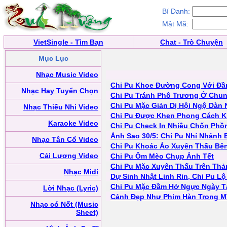
Bí Danh:
Mật Mã:
VietSingle - Tìm Bạn
Chat - Trò Chuyện
Mục Lục
Nhạc Music Video
Chi Pu Khoe Đường Cong Với Đầ
Nhạc Hay Tuyển Chọn
Chi Pu Tránh Phô Trương Ở Chung
Chi Pu Mặc Giản Dị Hội Ngộ Dàn
Nhạc Thiếu Nhi Video
Chi Pu Được Khen Phong Cách K
Karaoke Video
Chi Pu Check In Nhiều Chốn Phồ
Ảnh Sao 30/5: Chi Pu Nhí Nhảnh 
Nhạc Tân Cổ Video
Chi Pu Khoác Áo Xuyên Thấu Bên
Cải Lương Video
Chi Pu Ôm Mèo Chụp Ảnh Tết
Chi Pu Mặc Xuyên Thấu Trên Th
Nhạc Midi
Dự Sinh Nhật Linh Rin, Chi Pu L
Chi Pu Mặc Đầm Hở Ngực Ngày T
Lời Nhạc (Lyric)
Cảnh Đẹp Như Phim Hàn Trong M
Nhạc có Nốt (Music
Sheet)