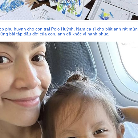
ọp phụ huynh cho con trai Polo Huỳnh. Nam ca sĩ cho biết anh rất mừn
 những bài tập đầu đời của con, anh đã khóc vì hạnh phúc.