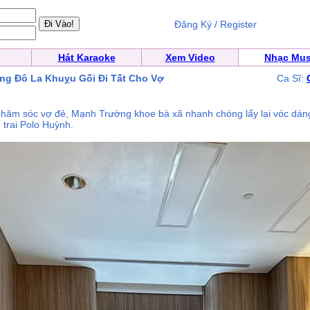
Đăng Ký / Register
Hát Karaoke
Xem Video
Nhạc Mus
ng Đô La Khuỵu Gối Đi Tất Cho Vợ
Ca Sĩ:
hăm sóc vợ đẻ, Mạnh Trường khoe bà xã nhanh chóng lấy lại vóc dán
 trai Polo Huỳnh.