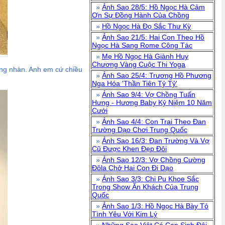
»
Ảnh Sao 28/5: Hồ Ngọc Hà Cảm
Ơn Sự Đồng Hành Của Chồng
»
Hồ Ngọc Hà Đọ Sắc Thư Kỳ
»
Ảnh Sao 21/5: Hai Con Theo Hồ
Ngọc Hà Sang Rome Công Tác
»
Mẹ Hồ Ngọc Hà Giành Huy
Chương Vàng Cuộc Thi Yoga
ũng nhàn. Anh em cứ chiều
»
Ảnh Sao 25/4: Trương Hồ Phương
Nga Hóa 'Thần Tiên Tỷ Tỷ'
»
Ảnh Sao 9/4: Vợ Chồng Tuấn
Hưng - Hương Baby Kỷ Niệm 10 Năm
Cưới
»
Ảnh Sao 4/4: Con Trai Theo Đan
Trường Dạo Chơi Trung Quốc
»
Ảnh Sao 16/3: Đan Trường Và Vợ
Cũ Được Khen Đẹp Đôi
»
Ảnh Sao 12/3: Vợ Chồng Cường
Đôla Chở Hai Con Đi Dạo
»
Ảnh Sao 3/3: Chi Pu Khoe Sắc
Trong Show Ăn Khách Của Trung
Quốc
»
Ảnh Sao 1/3: Hồ Ngọc Hà Bày Tỏ
Tình Yêu Với Kim Lý