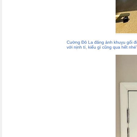
Cường Đô La đăng ảnh khuỵu gối đi 
với nịnh tí, kiểu gì cũng qua hết nh