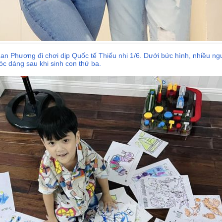
n Phương đi chơi dịp Quốc tế Thiếu nhi 1/6. Dưới bức hình, nhiều n
óc dáng sau khi sinh con thứ ba.