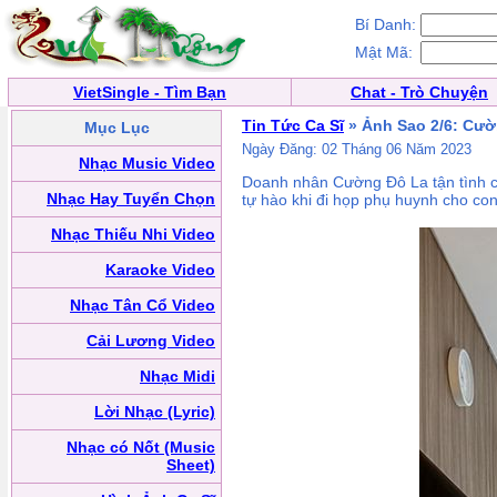
Bí Danh:
Mật Mã:
VietSingle - Tìm Bạn
Chat - Trò Chuyện
Tin Tức Ca Sĩ
» Ảnh Sao 2/6: Cườ
Mục Lục
Ngày Đăng: 02 Tháng 06 Năm 2023
Nhạc Music Video
Doanh nhân Cường Đô La tận tình c
Nhạc Hay Tuyển Chọn
tự hào khi đi họp phụ huynh cho con
Nhạc Thiếu Nhi Video
Karaoke Video
Nhạc Tân Cổ Video
Cải Lương Video
Nhạc Midi
Lời Nhạc (Lyric)
Nhạc có Nốt (Music
Sheet)