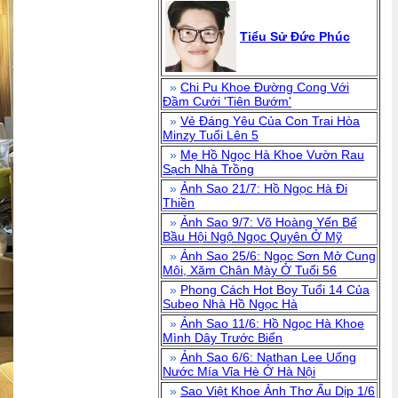
Tiểu Sử Đức Phúc
»
Chi Pu Khoe Đường Cong Với
Đầm Cưới 'Tiên Bướm'
»
Vẻ Đáng Yêu Của Con Trai Hòa
Minzy Tuổi Lên 5
»
Mẹ Hồ Ngọc Hà Khoe Vườn Rau
Sạch Nhà Trồng
»
Ảnh Sao 21/7: Hồ Ngọc Hà Đi
Thiền
»
Ảnh Sao 9/7: Võ Hoàng Yến Bế
Bầu Hội Ngộ Ngọc Quyên Ở Mỹ
»
Ảnh Sao 25/6: Ngọc Sơn Mở Cung
Môi, Xăm Chân Mày Ở Tuổi 56
»
Phong Cách Hot Boy Tuổi 14 Của
Subeo Nhà Hồ Ngọc Hà
»
Ảnh Sao 11/6: Hồ Ngọc Hà Khoe
Mình Dây Trước Biển
»
Ảnh Sao 6/6: Nathan Lee Uống
Nước Mía Vỉa Hè Ở Hà Nội
»
Sao Việt Khoe Ảnh Thơ Ấu Dịp 1/6