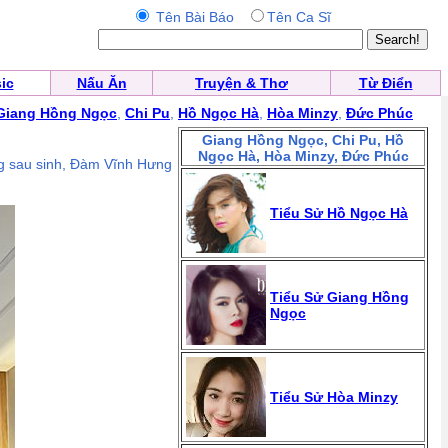
Tên Bài Báo
Tên Ca Sĩ
ic
Nấu Ăn
Truyện & Thơ
Từ Điển
Giang Hồng Ngọc
,
Chi Pu
,
Hồ Ngọc Hà
,
Hòa Minzy
,
Đức Phúc
Giang Hồng Ngọc, Chi Pu, Hồ
Ngọc Hà, Hòa Minzy, Đức Phúc
g sau sinh, Đàm Vĩnh Hưng
Tiểu Sử Hồ Ngọc Hà
Tiểu Sử Giang Hồng
Ngọc
Tiểu Sử Hòa Minzy