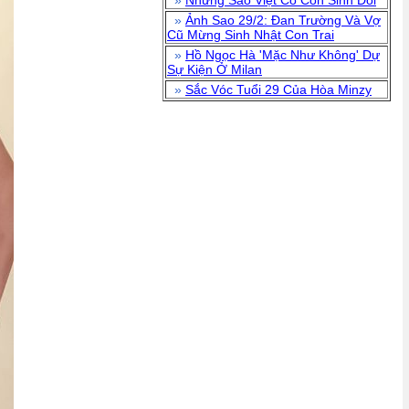
»
Những Sao Việt Có Con Sinh Đôi
»
Ảnh Sao 29/2: Đan Trường Và Vợ
Cũ Mừng Sinh Nhật Con Trai
»
Hồ Ngọc Hà 'Mặc Như Không' Dự
Sự Kiện Ở Milan
»
Sắc Vóc Tuổi 29 Của Hòa Minzy