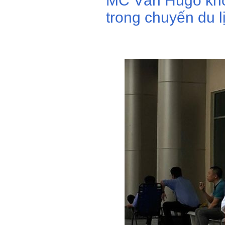
MC Vân Hugo kh
trong chuyến du l