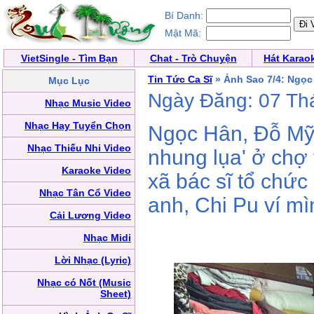
Bí Danh:
Mật Mã:
VietSingle - Tìm Bạn
Chat - Trò Chuyện
Hát Karao
Tin Tức Ca Sĩ
» Ảnh Sao 7/4: Ngọc
Mục Lục
Ngày Đăng: 07 Th
Nhạc Music Video
Nhạc Hay Tuyển Chọn
Ngọc Hân, Đỗ Mỹ 
Nhạc Thiếu Nhi Video
nhung lụa' ở chợ
Karaoke Video
xã bác sĩ tổ chức
Nhạc Tân Cổ Video
anh, Chi Pu ví mì
Cải Lương Video
Nhạc Midi
Lời Nhạc (Lyric)
Nhạc có Nốt (Music
Sheet)