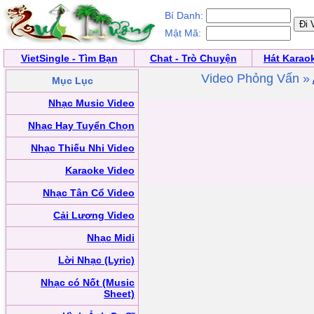
Bí Danh:
Mật Mã:
VietSingle - Tìm Bạn
Chat - Trò Chuyện
Hát Karao
Video Phỏng Vấn »
Mục Lục
Nhạc Music Video
Nhạc Hay Tuyển Chọn
Nhạc Thiếu Nhi Video
Karaoke Video
Nhạc Tân Cổ Video
Cải Lương Video
Nhạc Midi
Lời Nhạc (Lyric)
Nhạc có Nốt (Music
Sheet)