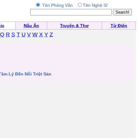
Tên Phỏng Vấn
Tên Nghệ Sĩ
ic
Nấu Ăn
Truyện & Thơ
Từ Điển
Q
R
S
T
U
V
W
X
Y
Z
âm Lý Đến Nỗi Triệt Sản