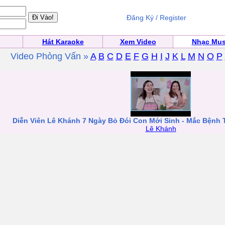
Đăng Ký / Register
Hát Karaoke
Xem Video
Nhạc Mus
Video Phỏng Vấn »
A
B
C
D
E
F
G
H
I
J
K
L
M
N
O
P
Diễn Viên Lê Khánh 7 Ngày Bỏ Đói Con Mới Sinh - Mắc Bệnh T
Lê Khánh