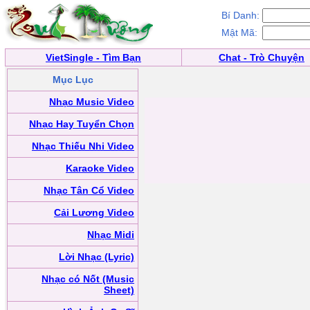
Bí Danh:
Mật Mã:
VietSingle - Tìm Bạn
Chat - Trò Chuyện
Mục Lục
Nhạc Music Video
Nhạc Hay Tuyển Chọn
Nhạc Thiếu Nhi Video
Karaoke Video
Nhạc Tân Cổ Video
Cải Lương Video
Nhạc Midi
Lời Nhạc (Lyric)
Nhạc có Nốt (Music
Sheet)