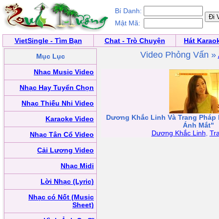
Bí Danh:
Mật Mã:
VietSingle - Tìm Bạn
Chat - Trò Chuyện
Hát Karao
Video Phỏng Vấn »
Mục Lục
Nhạc Music Video
Nhạc Hay Tuyển Chọn
Nhạc Thiếu Nhi Video
Dương Khắc Linh Và Trang Pháp
Karaoke Video
Ánh Mắt"
Dương Khắc Linh
,
Tr
Nhạc Tân Cổ Video
Cải Lương Video
Nhạc Midi
Lời Nhạc (Lyric)
Nhạc có Nốt (Music
Sheet)