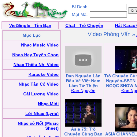
Bí Danh:
Mật Mã:
VietSingle - Tìm Bạn
Chat - Trò Chuyện
Hát Karao
Video Phỏng Vấn »
Mục Lục
Nhạc Music Video
Nhạc Hay Tuyển Chọn
Nhạc Thiếu Nhi Video
Karaoke Video
Đan Nguyên Lần
Trò Chuyện Cùn
Đầu Về Việt Nam
Nguyên-SBTN
Nhạc Tân Cổ Video
Làm Từ Thiện
NGỌC SHOW Ma
Đan Nguyên
Đan Ng
Cải Lương Video
Nhạc Midi
Lời Nhạc (Lyric)
Nhạc có Nốt (Music
Sheet)
Asia 75: Trò
Chuyện Cùng Đan
ASIA CHANNEL