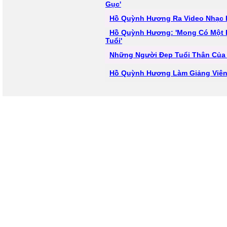
Gục'
Hồ Quỳnh Hương Ra Video Nhạc P
Hồ Quỳnh Hương: 'Mong Có Một B
Tuổi'
Những Người Đẹp Tuổi Thân Của 
Hồ Quỳnh Hương Làm Giảng Viê