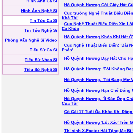
Hình Ảnh Ca Sĩ
Hồ Quỳnh Hương Cởi Giày Hát C
Hình Ảnh Nghệ Sĩ
Cục trưởng Nghệ Thuật Biểu Diễn
Khả Thi'
Tin Tức Ca Sĩ
Cục Nghệ Thuật Biểu Diễn Xin Lỗ
Ca Khúc
Tin Tức Nghệ Sĩ
Hồ Quỳnh Hương Khóc Khi Hát Ở
Phỏng Vấn Nghệ Sĩ Video
Cục Nghệ Thuật Biểu Diễn: 'Bài 
Tiểu Sử Ca Sĩ
Phép'
Hồ Quỳnh Hương Dạy Hát Cho Học
Tiểu Sử Nhạc Sĩ
Hồ Quỳnh Hương: 'Tôi Không Đẹ
Tiểu Sử Nghệ Sĩ
Hồ Quỳnh Hương: 'Tôi Đang Mơ V
Hồ Quỳnh Hương Hạn Chế Đóng C
Hồ Quỳnh Hương: 'Ít Đàn Ông C
Của Tôi'
Cô Gái 17 Tuổi Òa Khóc Khi Đăng
Hồ Quỳnh Hương 'Lột Xác' Trên 
Thí sinh X-Factor Hát Tặng Mẹ B