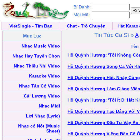
Bí Danh:
Mật Mã:
VietSingle - Tìm Bạn
Chat - Trò Chuyện
Hát Karao
Tin Tức Ca Sĩ »
A
Mục Lục
Nhạc Music Video
Tên 
Hồ Quỳnh Hương: 'Tôi Không Còn
Nhạc Hay Tuyển Chọn
Nhạc Thiếu Nhi Video
Hồ Quỳnh Hương Song Ca Với Kh
Karaoke Video
Hồ Quỳnh Hương Hát, Nhảy Cùng 
Nhạc Tân Cổ Video
Hồ Quỳnh Hương Làm Giảng Viên
Cải Lương Video
Hồ Quỳnh Hương: 'Tôi Ít Đi Hát K
Nhạc Midi
Hồ Quỳnh Hương Tạo Dáng Với V
Lời Nhạc (Lyric)
Hồ Quỳnh Hương Đầu Tư Váy Áo 
Nhạc có Nốt (Music
Sheet)
Hồ Quỳnh Hương Viếng Đền Cổ Ở