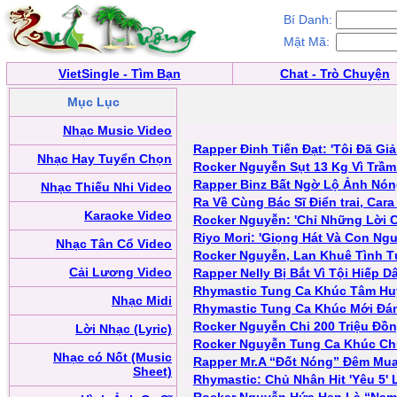
Bí Danh:
Mật Mã:
VietSingle - Tìm Bạn
Chat - Trò Chuyện
Mục Lục
Nhạc Music Video
Rapper Đinh Tiến Đạt: 'Tôi Đã G
Nhạc Hay Tuyển Chọn
Rocker Nguyễn Sụt 13 Kg Vì Trầ
Rapper Binz Bất Ngờ Lộ Ảnh Nón
Nhạc Thiếu Nhi Video
Ra Về Cùng Bác Sĩ Điển trai, Ca
Karaoke Video
Rocker Nguyễn: 'Chỉ Những Lời C
Riyo Mori: 'Giọng Hát Và Con Ng
Nhạc Tân Cổ Video
Rocker Nguyễn, Lan Khuê Tình T
Cải Lương Video
Rapper Nelly Bị Bắt Vì Tội Hiếp 
Rhymastic Tung Ca Khúc Tâm Hu
Nhạc Midi
Rhymastic Tung Ca Khúc Mới Đánh
Rocker Nguyễn Chi 200 Triệu Đồ
Lời Nhạc (Lyric)
Rocker Nguyễn Tung Ca Khúc Chủ
Nhạc có Nốt (Music
Rapper Mr.A “Đốt Nóng” Đêm Mua
Sheet)
Rhymastic: Chủ Nhân Hit 'Yêu 5