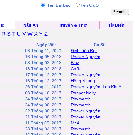
Tên Bài Báo
Tên Ca Sĩ
ic
Nấu Ăn
Truyện & Thơ
Từ Điển
R
S
T
U
V
W
X
Y
Z
Ngày Viết
Ca Sĩ
06 Tháng 11, 2020
Đinh Tiến Đạt
16 Tháng 05, 2018
Rocker Nguyễn
08 Tháng 03, 2018
Binz
18 Tháng 02, 2018
CaRa
17 Tháng 12, 2017
Rocker Nguyễn
16 Tháng 12, 2017
Hồng Nhung
26 Tháng 11, 2017
Rocker Nguyễn
,
Lan Khuê
08 Tháng 10, 2017
Rapper Nelly
24 Tháng 08, 2017
Rhymastic
24 Tháng 08, 2017
Rhymastic
22 Tháng 08, 2017
Rocker Nguyễn
21 Tháng 08, 2017
Rocker Nguyễn
11 Tháng 05, 2017
Mr.A
28 Tháng 04, 2017
Rhymastic