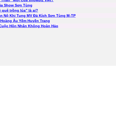
Thần” Mới Của showbiz Việt?
Gia Show Sơn Tùng
quê trồng lúa” là ai?
ẫn Nộ Khi Tung MV Đả Kích Sơn Tùng M-TP
u Hoàng Âu Yếm Huyền Trang
3 Cuộc Hôn Nhân Không Hoàn Hảo