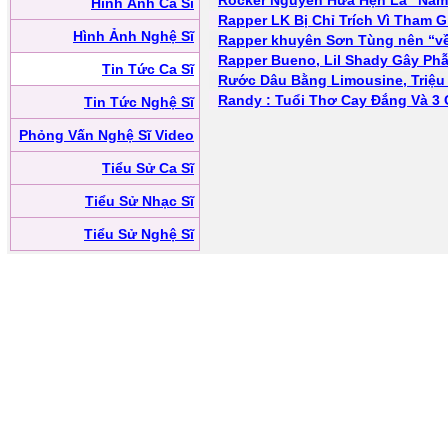
Rocker Nguyễn Hứa Hẹn Là “Nam 
Hình Ảnh Ca Sĩ
Rapper LK Bị Chỉ Trích Vì Tham 
Hình Ảnh Nghệ Sĩ
Rapper khuyên Sơn Tùng nên “về 
Rapper Bueno, Lil Shady Gây Ph
Tin Tức Ca Sĩ
Rước Dâu Bằng Limousine, Triệ
Randy : Tuổi Thơ Cay Đắng Và 
Tin Tức Nghệ Sĩ
Phỏng Vấn Nghệ Sĩ Video
Tiểu Sử Ca Sĩ
Tiểu Sử Nhạc Sĩ
Tiểu Sử Nghệ Sĩ