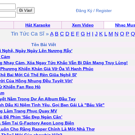
Đăng Ký / Register
Hát Karaoke
Xem Video
Nhạc Mus
Tin Tức Ca Sĩ »
A
B
C
D
E
F
G
H
I
J
K
L
M
N
O
P
Q
Tên Bài Viết
iải Nghệ, Ngày Ngày Lên Nương Rẫy'
m Cảm
g Nhạy Cảm, Xóa Ngay Tức Khắc Vẫn Bị Dân Mạng Truy Lùng!
ra Phương Khiến Khán Giả Vỡ Òa Vì Hạnh Phúc
hê Bai Mới Có Thể Rèn Giũa Nghệ Sĩ'
ười Của Hồng Nhung Đều Tuyệt Vời'
ứ Khiến Fan Reo Hò
Dâm
yết Nằm Trong Dự Án Album Đầu Tay
 Dấu Kỉ Niệm Tình Yêu, Gọi Bạn Gái Là "Báu Vật"
ng Làm Trang Phục Quay MV
 Đề Phim ‘Sắc Đẹp Ngàn Cân’
 Sắm Tại G-Factory Aeon Long Biên
' Luôn Cho Rằng Rapper Chính Là Một Nhà Thơ