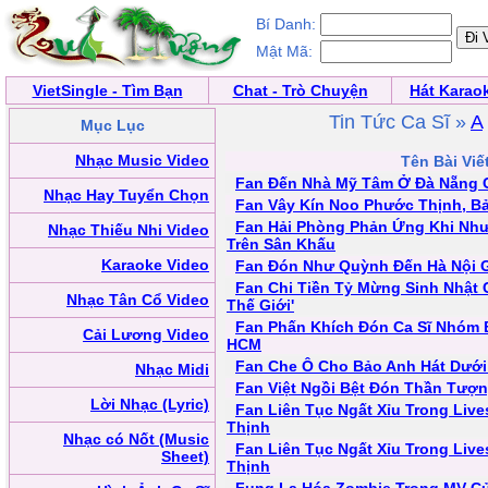
Bí Danh:
Mật Mã:
VietSingle - Tìm Bạn
Chat - Trò Chuyện
Hát Karao
Tin Tức Ca Sĩ »
A
Mục Lục
Nhạc Music Video
Tên Bài Viế
Fan Đến Nhà Mỹ Tâm Ở Đà Nẵng 
Nhạc Hay Tuyển Chọn
Fan Vây Kín Noo Phước Thịnh, B
Fan Hải Phòng Phản Ứng Khi Nh
Nhạc Thiếu Nhi Video
Trên Sân Khấu
Karaoke Video
Fan Đón Như Quỳnh Đến Hà Nội 
Fan Chi Tiền Tỷ Mừng Sinh Nhật C
Nhạc Tân Cổ Video
Thế Giới'
Fan Phấn Khích Đón Ca Sĩ Nhóm 
Cải Lương Video
HCM
Fan Che Ô Cho Bảo Anh Hát Dưới
Nhạc Midi
Fan Việt Ngồi Bệt Đón Thần Tượ
Lời Nhạc (Lyric)
Fan Liên Tục Ngất Xỉu Trong Li
Thịnh
Nhạc có Nốt (Music
Fan Liên Tục Ngất Xỉu Trong Li
Sheet)
Thịnh