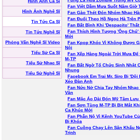
Fung La Hóa Zombie Trong MV Củ
Hình Ảnh Ca Sĩ
Fan Việt Dầm Mưa Suốt Năm Giờ 
Hình Ảnh Nghệ Sĩ
Fan Gào Thét Đón Nhóm Nhạc Hà
Fan Đuổi Theo Hồ Ngọc Hà Trên 
Tin Tức Ca Sĩ
Fan Bất Bình Khi 'Despacito' Thất
Fan Thích Hình Tượng 'Ông Chú'
Tin Tức Nghệ Sĩ
Mới
Phỏng Vấn Nghệ Sĩ Video
Fan Kpop Khóc Vì Không Được G
Nội
Tiểu Sử Ca Sĩ
Fan Xếp Hàng Ngoài Trời Mưa Đ
M-TP
Tiểu Sử Nhạc Sĩ
Fan Bất Ngờ Tổ Chức Sinh Nhật 
Nhung
Tiểu Sử Nghệ Sĩ
Facebook Em Trai Mr. Siro Bị 'Dộ
Xéo Đàn Anh
Fan Nức Nở Chia Tay Nhóm Nhạc
Vân
Fan Mặc Áo Dài Đón Mỹ Tâm Lưu 
Fan Sơn Tùng M-TP Bị Bịt Mắt Kh
Ca Khúc Mới
Fan Phẫn Nộ Vì Kênh YouTube Củ
Bị Khóa
Fan Cuồng Chạy Lên Sân Khấu N
Trịnh