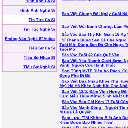
Hình Ảnh Ca Sĩ
Hình Ảnh Nghệ Sĩ
Sao Việt Chung Đôi Ngày Cuối N
Tin Tức Ca Sĩ
Sao Việt Gói Bánh Chưng, Làm Mứ
Tin Tức Nghệ Sĩ
Sắc Vóc Bảo Thy Khi Giảm 18 Kg 
Phỏng Vấn Nghệ Sĩ Video
Sĩ Thanh Dùng Sen Đá Che Ngực
Tuổi Mới Dùng Sen Đá Che Ngực 
Tiểu Sử Ca Sĩ
Tuổi Mới
Sắc Vóc Tuổi 42 Của Quế Vân
Tiểu Sử Nhạc Sĩ
Sao Việt Yêu Nhanh Cưới Sớm: N
Vánh, Người Cực Hạnh Phúc
Tiểu Sử Nghệ Sĩ
Sơn Tùng M-TP Diện Áo Rách, 
Động Phố Đi Bộ
Sao Việt Đua Nhau Khoe Phụ Huy
Mẹ', Hà Hồ Khéo Nhất Khi Cho Nhâ
Sao Việt 12/5: Đàm Vĩnh Hưng Đế
Can; Mâu Thủy Mừng Sinh Nhật C
Sắc Vóc Bạn Gái Kém 17 Tuổi Củ
Sắc Vóc Mạnh Đồng - 'Người Tình
M Của Lệ Quyên
Sara Lưu: 'Tôi Không Biết Anh D
Kiếm Được Bao Nhiêu Tiền'