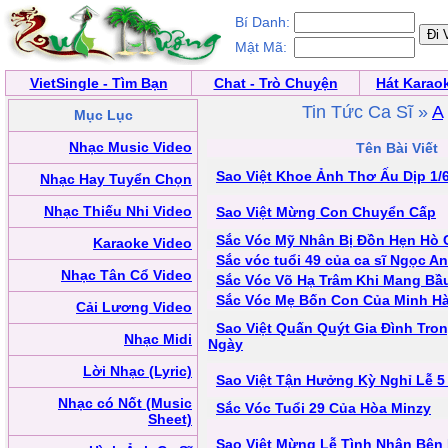
Bí Danh:
Mật Mã:
VietSingle - Tìm Bạn
Chat - Trò Chuyện
Hát Karao
Tin Tức Ca Sĩ »
A
Mục Lục
Nhạc Music Video
Tên Bài Viết
Sao Việt Khoe Ảnh Thơ Ấu Dịp 1/
Nhạc Hay Tuyển Chọn
Nhạc Thiếu Nhi Video
Sao Việt Mừng Con Chuyển Cấp
Sắc Vóc Mỹ Nhân Bị Đồn Hẹn Hò
Karaoke Video
Sắc vóc tuổi 49 của ca sĩ Ngọc A
Nhạc Tân Cổ Video
Sắc Vóc Võ Hạ Trâm Khi Mang Bầ
Sắc Vóc Mẹ Bốn Con Của Minh H
Cải Lương Video
Sao Việt Quấn Quýt Gia Đình Tron
Nhạc Midi
Ngày
Lời Nhạc (Lyric)
Sao Việt Tận Hưởng Kỳ Nghỉ Lễ 5
Nhạc có Nốt (Music
Sắc Vóc Tuổi 29 Của Hòa Minzy
Sheet)
Sao Việt Mừng Lễ Tình Nhân Bên