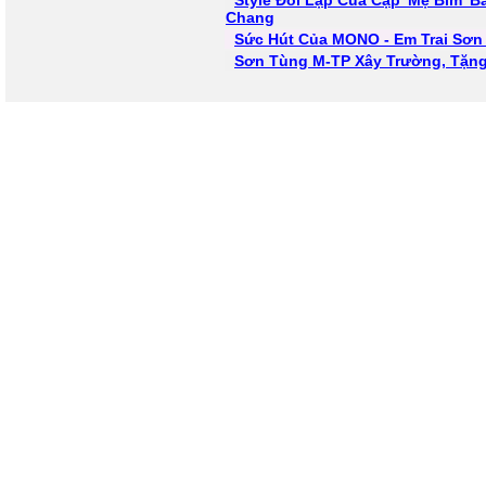
Style Đối Lập Của Cặp 'Mẹ Bỉm' B
Chang
Sức Hút Của MONO - Em Trai Sơn
Sơn Tùng M-TP Xây Trường, Tặng