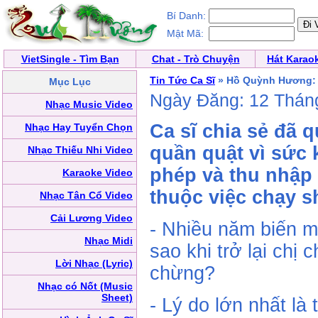
Bí Danh:
Mật Mã:
VietSingle - Tìm Bạn
Chat - Trò Chuyện
Hát Karao
Tin Tức Ca Sĩ
» Hồ Quỳnh Hương: 'T
Mục Lục
Ngày Đăng: 12 Thán
Nhạc Music Video
Ca sĩ chia sẻ đã q
Nhạc Hay Tuyển Chọn
quần quật vì sức
Nhạc Thiếu Nhi Video
phép và thu nhập
Karaoke Video
thuộc việc chạy s
Nhạc Tân Cổ Video
Cải Lương Video
- Nhiều năm biến mấ
Nhạc Midi
sao khi trở lại chị
Lời Nhạc (Lyric)
chừng?
Nhạc có Nốt (Music
Sheet)
- Lý do lớn nhất là 