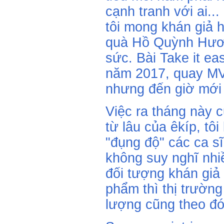
cạnh tranh với ai..
tôi mong khán giả h
quà Hồ Quỳnh Hươn
sức. Bài Take it ea
năm 2017, quay MV
nhưng đến giờ mới 
Việc ra tháng này 
từ lâu của êkíp, tô
"đụng độ" các ca sĩ
không suy nghĩ nhi
đối tượng khán giả 
phẩm thì thị trường
lượng cũng theo đ