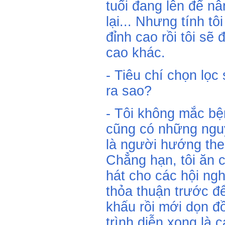
tuổi đang lên để n
lại... Nhưng tính tô
đỉnh cao rồi tôi sẽ 
cao khác.
- Tiêu chí chọn lọc
ra sao?
- Tôi không mắc b
cũng có những nguy
là người hướng the
Chẳng hạn, tôi ăn c
hát cho các hội ngh
thỏa thuận trước để
khấu rồi mới dọn đồ
trình diễn xong là 