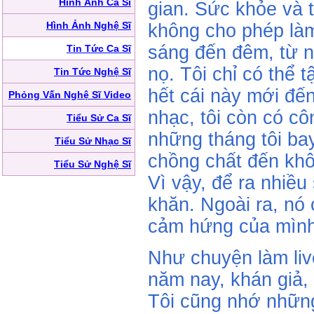
Hình Ảnh Ca Sĩ
gian. Sức khỏe và t
Hình Ảnh Nghệ Sĩ
không cho phép làm
sáng đến đêm, từ 
Tin Tức Ca Sĩ
nọ. Tôi chỉ có thể 
Tin Tức Nghệ Sĩ
hết cái này mới đế
Phỏng Vấn Nghệ Sĩ Video
nhạc, tôi còn có cô
Tiểu Sử Ca Sĩ
những tháng tôi bay 
Tiểu Sử Nhạc Sĩ
chồng chất đến khô
Tiểu Sử Nghệ Sĩ
Vì vậy, để ra nhiề
khăn. Ngoài ra, nó
cảm hứng của mình
Như chuyện làm liv
năm nay, khán giả, 
Tôi cũng nhớ nhữn