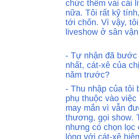
chức thêm vài cái l
nữa. Tôi rất kỹ tính
tới chốn. Vì vậy, t
liveshow ở sân vận
- Tự nhận đã bước 
nhất, cát-xê của ch
năm trước?
- Thu nhập của tôi
phụ thuộc vào việc đ
may mắn vì vẫn đư
thương, gọi show. 
nhưng có chọn lọc 
lòng với cát-xê hiệ