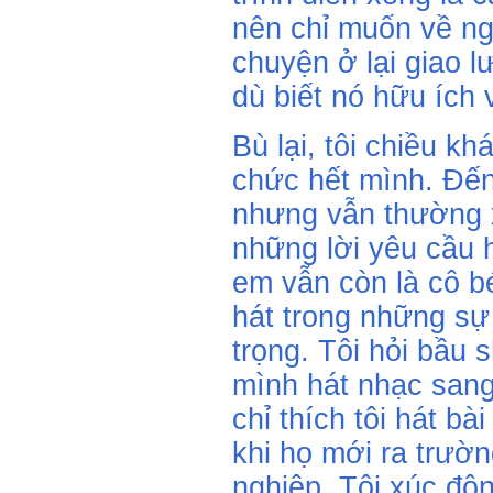
nên chỉ muốn về ngh
chuyện ở lại giao l
dù biết nó hữu ích 
Bù lại, tôi chiều kh
chức hết mình. Đến 
nhưng vẫn thường
những lời yêu cầu h
em vẫn còn là cô bé
hát trong những sự 
trọng. Tôi hỏi bầu
mình hát nhạc sang
chỉ thích tôi hát bà
khi họ mới ra trườ
nghiệp. Tôi xúc độ