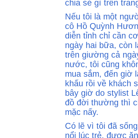
chia sẻ gì trên tra
Nếu tôi là một ngườ
cô Hồ Quỳnh Hương 
diễn tỉnh chỉ cần 
ngày hai bữa, còn l
trên giường cả ngày
nước, tôi cũng khôn
mua sắm, đến giờ l
khấu rồi về khách s
bây giờ do stylist 
đồ đời thường thì c
mặc nấy.
Có lẽ vì tôi đã sốn
nổi lúc trẻ, được ă