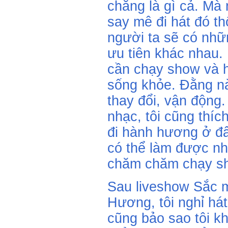
chẳng là gì cả. Mà
say mê đi hát đó th
người ta sẽ có nhữ
ưu tiên khác nhau. N
cần chạy show và h
sống khỏe. Đằng nà
thay đổi, vận động.
nhạc, tôi cũng thích
đi hành hương ở đấ
có thể làm được nh
chăm chăm chạy s
Sau liveshow Sắc
Hương, tôi nghỉ hát
cũng bảo sao tôi kh