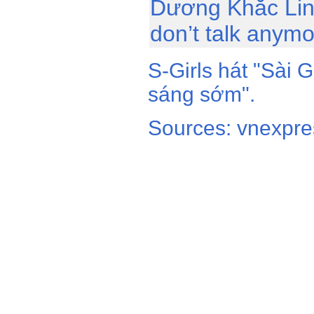
Dương Khắc Lin
don’t talk anymo
S-Girls hát "Sài
sáng sớm".
Sources: vnexpre