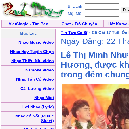
Bí Danh:
Mật Mã:
VietSingle - Tìm Bạn
Chat - Trò Chuyện
Hát Karao
Tin Tức Ca Sĩ
» Cô Gái 17 Tuổi Òa
Mục Lục
Ngày Đăng: 22 Th
Nhạc Music Video
Nhạc Hay Tuyển Chọn
Lê Thị Minh Như,
Nhạc Thiếu Nhi Video
Hương, được khá
Karaoke Video
trong đêm chung 
Nhạc Tân Cổ Video
Cải Lương Video
Nhạc Midi
Lời Nhạc (Lyric)
Nhạc có Nốt (Music
Sheet)