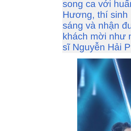
song ca với huấ
Hương, thí sinh 
sáng và nhận đư
khách mời như 
sĩ Nguyễn Hải