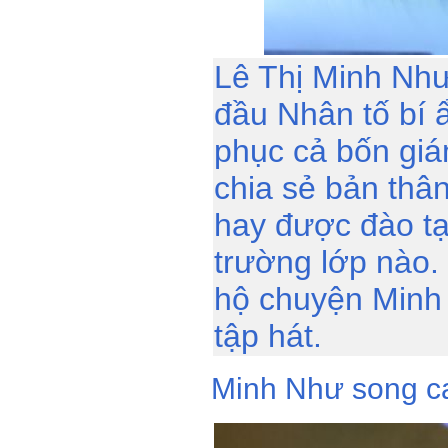
Lê Thị Minh Nh
đầu Nhân tố bí ẩ
phục cả bốn giá
chia sẻ bản thâ
hay được đào tạ
trường lớp nào.
hộ chuyện Minh 
tập hát.
Minh Như song c