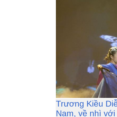
Trương Kiều Di
Nam, về nhì với 