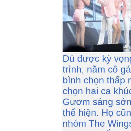
Dù được kỳ vọn
trình, năm cô g
bình chọn thấp 
chọn hai ca khú
Gươm sáng sớm
thể hiện. Họ cũ
nhóm The Wings