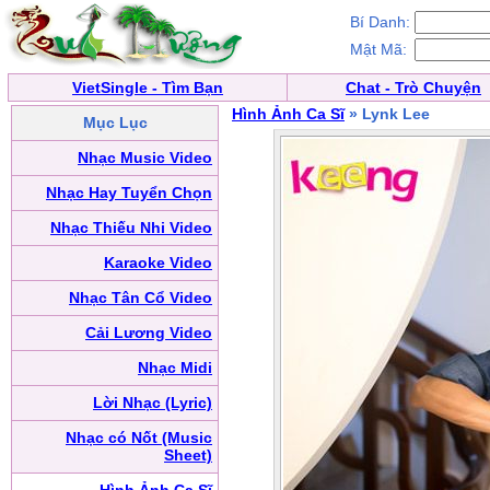
Bí Danh:
Mật Mã:
VietSingle - Tìm Bạn
Chat - Trò Chuyện
Hình Ảnh Ca Sĩ
» Lynk Lee
Mục Lục
Nhạc Music Video
Nhạc Hay Tuyển Chọn
Nhạc Thiếu Nhi Video
Karaoke Video
Nhạc Tân Cổ Video
Cải Lương Video
Nhạc Midi
Lời Nhạc (Lyric)
Nhạc có Nốt (Music
Sheet)