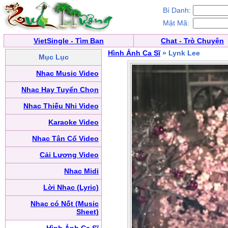
Bí Danh:
Mật Mã:
VietSingle - Tìm Bạn
Chat - Trò Chuyện
Hình Ảnh Ca Sĩ
» Lynk Lee
Mục Lục
Nhạc Music Video
Nhạc Hay Tuyển Chọn
Nhạc Thiếu Nhi Video
Karaoke Video
Nhạc Tân Cổ Video
Cải Lương Video
Nhạc Midi
Lời Nhạc (Lyric)
Nhạc có Nốt (Music
Sheet)