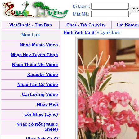
Bí Danh:
Mật Mã:
VietSingle - Tìm Bạn
Chat - Trò Chuyện
Hát Karao
Hình Ảnh Ca Sĩ
» Lynk Lee
Mục Lục
Nhạc Music Video
Nhạc Hay Tuyển Chọn
Nhạc Thiếu Nhi Video
Karaoke Video
Nhạc Tân Cổ Video
Cải Lương Video
Nhạc Midi
Lời Nhạc (Lyric)
Nhạc có Nốt (Music
Sheet)