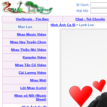
Bí Danh:
Mật Mã:
VietSingle - Tìm Bạn
Chat - Trò Chuyện
Hình Ảnh Ca Sĩ
» Lynk Lee
Mục Lục
Nhạc Music Video
Nhạc Hay Tuyển Chọn
Nhạc Thiếu Nhi Video
Karaoke Video
Nhạc Tân Cổ Video
Cải Lương Video
Nhạc Midi
Lời Nhạc (Lyric)
Nhạc có Nốt (Music
Sheet)