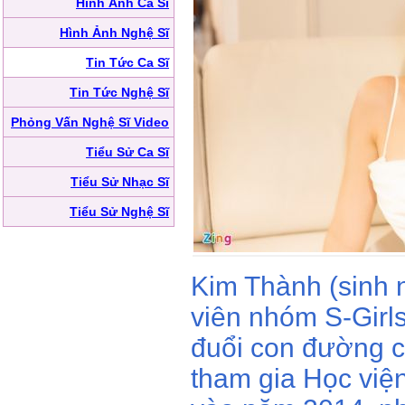
Hình Ảnh Ca Sĩ
Hình Ảnh Nghệ Sĩ
Tin Tức Ca Sĩ
Tin Tức Nghệ Sĩ
Phỏng Vấn Nghệ Sĩ Video
Tiểu Sử Ca Sĩ
Tiểu Sử Nhạc Sĩ
Tiểu Sử Nghệ Sĩ
Kim Thành (sinh 
viên nhóm S-Girls
đuổi con đường c
tham gia Học việ