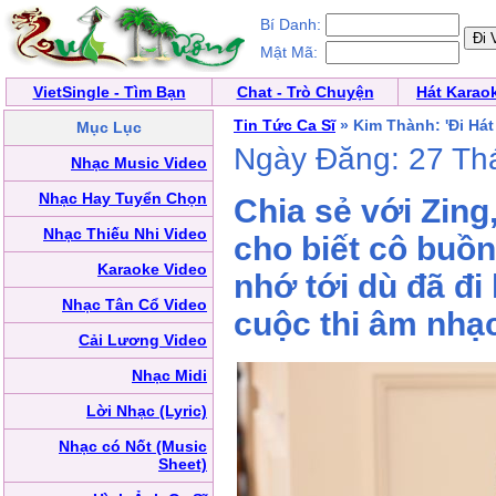
Bí Danh:
Mật Mã:
VietSingle - Tìm Bạn
Chat - Trò Chuyện
Hát Karao
Tin Tức Ca Sĩ
» Kim Thành: 'Đi Hát
Mục Lục
Ngày Đăng: 27 Th
Nhạc Music Video
Nhạc Hay Tuyển Chọn
Chia sẻ với Zing
Nhạc Thiếu Nhi Video
cho biết cô buồ
Karaoke Video
nhớ tới dù đã đi
Nhạc Tân Cổ Video
cuộc thi âm nhạ
Cải Lương Video
Nhạc Midi
Lời Nhạc (Lyric)
Nhạc có Nốt (Music
Sheet)