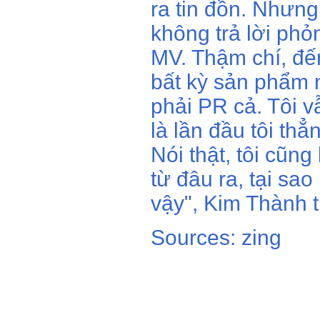
ra tin đồn. Nhưng 
không trả lời ph
MV. Thậm chí, đế
bất kỳ sản phẩm 
phải PR cả. Tôi v
là lần đầu tôi th
Nói thật, tôi cũn
từ đâu ra, tại sao
vậy", Kim Thành tr
Sources: zing