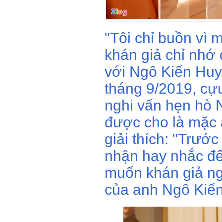
"Tôi chỉ buồn vì 
khán giả chỉ nhớ 
với Ngô Kiến Huy
tháng 9/2019, cự
nghi vấn hẹn hò 
được cho là mặc á
giải thích: "Trước
nhận hay nhắc đế
muốn khán giả ngh
của anh Ngô Kiến