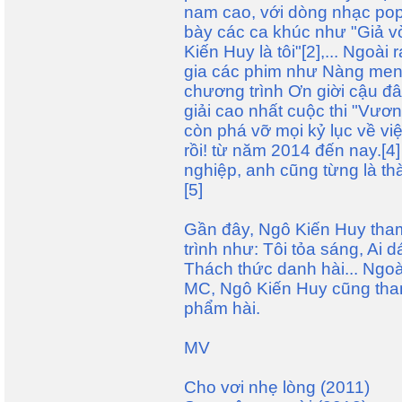
nam cao, với dòng nhạc pop-
bày các ca khúc như "Giả v
Kiến Huy là tôi"[2],... Ngoà
gia các phim như Nàng men
chương trình Ơn giời cậu đây
giải cao nhất cuộc thi "Vươn
còn phá vỡ mọi kỷ lục về vi
rồi! từ năm 2014 đến nay.[4]
nghiệp, anh cũng từng là t
[5]
Gần đây, Ngô Kiến Huy tha
trình như: Tôi tỏa sáng, Ai 
Thách thức danh hài... Ngoà
MC, Ngô Kiến Huy cũng tham 
phẩm hài.
MV
Cho vơi nhẹ lòng (2011)