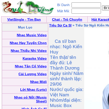
Bí Danh:
Mật Mã:
VietSingle - Tìm Bạn
Chat - Trò Chuyện
Hát Karao
Tiểu Sử Ca Sĩ
» Tiểu Sử Ngô Kiến H
Mục Lục
Nhạc Music Video
Ca sĩ/ ban
Nhạc Hay Tuyển Chọn
nhạc: Ngô Kiến
Nhạc Thiếu Nhi Video
Huy
Tên thật/ tên
Karaoke Video
đầy đủ: Lê
Nhạc Tân Cổ Video
Thành Dương
Ngày sinh/ Năm
Cải Lương Video
sinh/ thành lập:
Nhạc Midi
29/06
Nước/ quốc gia:
Lời Nhạc (Lyric)
Việt Nam
Nhạc có Nốt (Music
Nhóm/đại diện:
Sheet)
Music Box