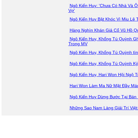
Ngô Kiến Huy: 'Chưa Có Nhà Và Ôt
Vợ'
Ngô Kiến Huy Bật Khóc Vì Miu Lê 
Hàng Nghìn Khán Giả Cổ Vũ Hồ Q
Ngô Kiến Huy, Khổng Tú Quỳnh Ghi
Trong MV
Ngô Kiến Huy, Khổng Tú Quỳnh tìn
Ngô Kiến Huy, Khổng Tú Quỳnh K
Ngô Kiến Huy, Hari Won Hội Ngộ T
Hari Won Làm Ma Nữ Mặt Đầy Máu 
Ngô Kiến Huy Dừng Bước Tại Bán
Những Sao Nam Làng Giải Trí Việt