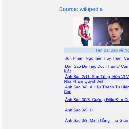
Source: wikipedia
Tên Bài Báo về N
Jun Phạm, Ngô Kiến Huy Thăm Cặ
Dàn Sao Dự Tiệc Độc Thân Ở Cam
Kiệt
Ảnh Sao 2/11: Sơn Tùng, Hứa Vĩ 
Nhà Phạm Quỳnh Anh
Ảnh Sao 9/8: Á Hậu Thanh Tú Hiế
Con
Ảnh Sao 30/6: Cường Đôla Đưa Co
Ảnh Sao 9/5: H
Ảnh Sao 3/9: Minh Hằng Thư Giãn