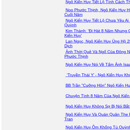
Ngô Kiến Huy Tiết Lộ Tính Cách T
Noo Phước Thịnh, Ngô Kiến Huy Hộ
Cuối Năm
Ngô Kiến Huy Tiết Lộ Chưa Yêu Ai
Quỳnh
Kim Thành: 'Đi Hát 8 Năm Nhưng C
Kiến Huy'
Lan Ngọc, Ngô Kiến Huy Ủng Hộ 
Dịch
Ảnh Thời Quê Và Ngố Của Đông Nh
Phước Thịnh
Ngô Kiến Huy Nói Về Tấm Ảnh Is
‘Truyền Thái Y’ - Ngô Kiến Huy K
BB Trần "Cưỡng Hôn" Ngô Kiến Hu
Chuyện Tình 8 Năm Của Ngô Kiến
Ngô Kiến Huy Không Sợ Bị Nói Bắ
Ngô Kiến Huy Và Quán Quân The 
Tran
Ngô Kiến Huy Ôm Khổng Tú Quỳnh