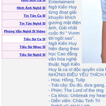
Hình Ảnh Ca Sĩ
Entertaiment
Ngô Kiến Huy
Hình Ảnh Nghệ Sĩ
từng đoạt giải
Tin Tức Ca Sĩ
khuyến khích
gương mặt điện
Tin Tức Nghệ Sĩ
ảnh, Giải nhất
Phỏng Vấn Nghệ Sĩ Video
cuộc thi “ Vươn
tới ngôi sao”.
Tiểu Sử Ca Sĩ
Ngô Kiến Huy
Tiểu Sử Nhạc Sĩ
hiện đang theo
học Cao đẳng
Tiểu Sử Nghệ Sĩ
văn hóa nghệ
thuật, Ngô Kiến
Huy là ca sĩ độc quyền của
NHỮNG ĐIỀU YÊU THÍCH
- Hoa: Hồng, Tulip
- Trái cây: Đu đủ, dưa gang,
- Phim: The Lord of the ring
- Ca khúc: Unbreak my hear
- Diễn viên: Châu Tinh Trì
- Nghệ sỹ: Hoài Linh