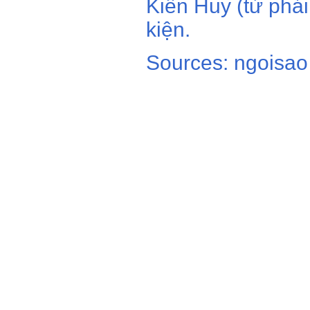
Kiến Huy (từ phải
kiện.
Sources: ngoisao