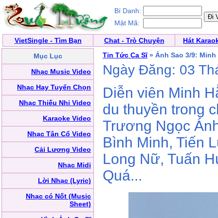
Bí Danh:
Mật Mã:
VietSingle - Tìm Bạn
Chat - Trò Chuyện
Hát Karao
Tin Tức Ca Sĩ
» Ảnh Sao 3/9: Minh
Mục Lục
Ngày Đăng: 03 Th
Nhạc Music Video
Nhạc Hay Tuyển Chọn
Diễn viên Minh H
Nhạc Thiếu Nhi Video
du thuyền trong c
Karaoke Video
Trương Ngọc Ánh 
Nhạc Tân Cổ Video
Bình Minh, Tiến L
Cải Lương Video
Long Nữ, Tuấn H
Nhạc Midi
Quá...
Lời Nhạc (Lyric)
Nhạc có Nốt (Music
Sheet)