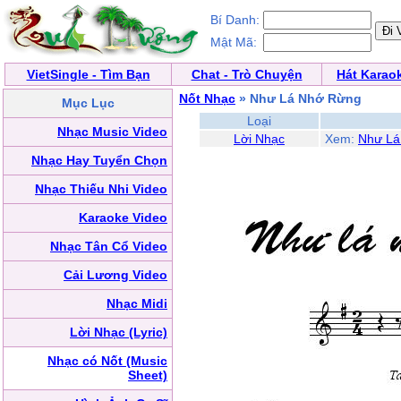
Bí Danh:
Mật Mã:
VietSingle - Tìm Bạn
Chat - Trò Chuyện
Hát Karao
Nốt Nhạc
» Như Lá Nhớ Rừng
Mục Lục
Loại
Nhạc Music Video
Lời Nhạc
Xem:
Như Lá
Nhạc Hay Tuyển Chọn
Nhạc Thiếu Nhi Video
Karaoke Video
Nhạc Tân Cổ Video
Cải Lương Video
Nhạc Midi
Lời Nhạc (Lyric)
Nhạc có Nốt (Music
Sheet)