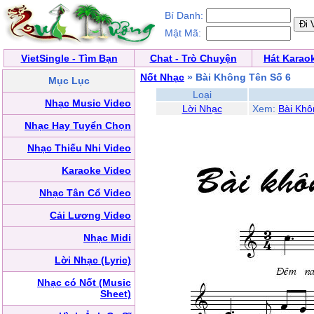
Bí Danh:
Mật Mã:
VietSingle - Tìm Bạn
Chat - Trò Chuyện
Hát Karao
Nốt Nhạc
» Bài Không Tên Số 6
Mục Lục
Loại
Nhạc Music Video
Lời Nhạc
Xem:
Bài Khô
Nhạc Hay Tuyển Chọn
Nhạc Thiếu Nhi Video
Karaoke Video
Nhạc Tân Cổ Video
Cải Lương Video
Nhạc Midi
Lời Nhạc (Lyric)
Nhạc có Nốt (Music
Sheet)