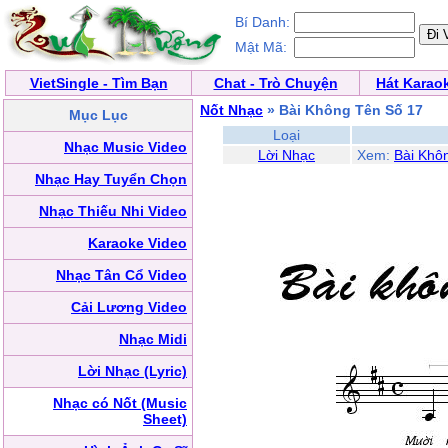
Bí Danh:
Mật Mã:
VietSingle - Tìm Bạn
Chat - Trò Chuyện
Hát Karao
Nốt Nhạc
» Bài Không Tên Số 17
Mục Lục
Loại
Nhạc Music Video
Lời Nhạc
Xem:
Bài Khô
Nhạc Hay Tuyển Chọn
Nhạc Thiếu Nhi Video
Karaoke Video
Nhạc Tân Cổ Video
Cải Lương Video
Nhạc Midi
Lời Nhạc (Lyric)
Nhạc có Nốt (Music
Sheet)