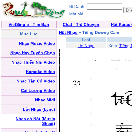
Bí Danh:
Mật Mã:
VietSingle - Tìm Bạn
Chat - Trò Chuyện
Hát Karao
Nốt Nhạc
» Tiếng Dương Cầm
Mục Lục
Loại
Nhạc Music Video
Lời Nhạc
Xem:
Tiếng
Nhạc Hay Tuyển Chọn
Nhạc Thiếu Nhi Video
Karaoke Video
Nhạc Tân Cổ Video
Cải Lương Video
Nhạc Midi
Lời Nhạc (Lyric)
Nhạc có Nốt (Music
Sheet)