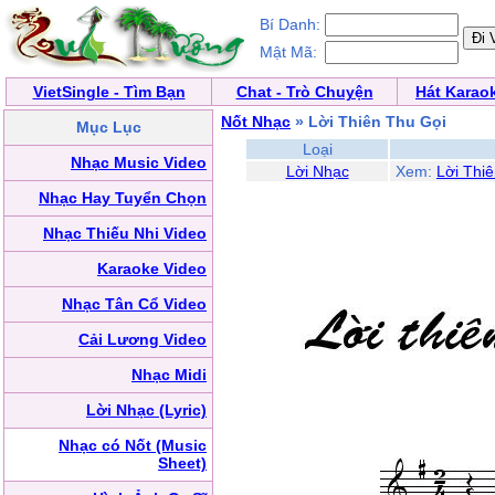
Bí Danh:
Mật Mã:
VietSingle - Tìm Bạn
Chat - Trò Chuyện
Hát Karao
Nốt Nhạc
» Lời Thiên Thu Gọi
Mục Lục
Loại
Nhạc Music Video
Lời Nhạc
Xem:
Lời Thi
Nhạc Hay Tuyển Chọn
Nhạc Thiếu Nhi Video
Karaoke Video
Nhạc Tân Cổ Video
Cải Lương Video
Nhạc Midi
Lời Nhạc (Lyric)
Nhạc có Nốt (Music
Sheet)