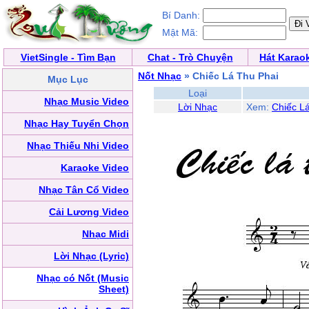
Bí Danh:
Mật Mã:
VietSingle - Tìm Bạn
Chat - Trò Chuyện
Hát Karao
Nốt Nhạc
» Chiếc Lá Thu Phai
Mục Lục
Loại
Nhạc Music Video
Lời Nhạc
Xem:
Chiếc L
Nhạc Hay Tuyển Chọn
Nhạc Thiếu Nhi Video
Karaoke Video
Nhạc Tân Cổ Video
Cải Lương Video
Nhạc Midi
Lời Nhạc (Lyric)
Nhạc có Nốt (Music
Sheet)