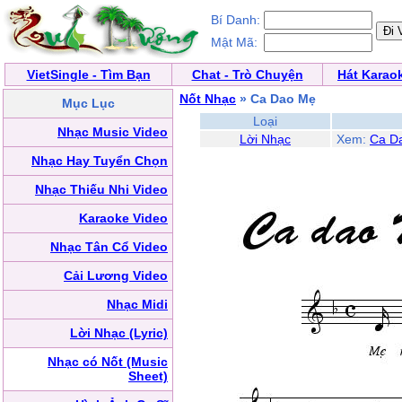
Bí Danh:
Mật Mã:
VietSingle - Tìm Bạn
Chat - Trò Chuyện
Hát Karao
Nốt Nhạc
» Ca Dao Mẹ
Mục Lục
Loại
Nhạc Music Video
Lời Nhạc
Xem:
Ca D
Nhạc Hay Tuyển Chọn
Nhạc Thiếu Nhi Video
Karaoke Video
Nhạc Tân Cổ Video
Cải Lương Video
Nhạc Midi
Lời Nhạc (Lyric)
Nhạc có Nốt (Music
Sheet)